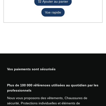
t
Ajouter au panier
u
s
i
p
s
o
Vue rapide
r
u
n
o
r
s
d
l
.
u
a
L
i
p
e
t
a
s
g
o
e
p
d
t
u
i
p
o
Vos paiements sont sécurisés
r
n
o
s
d
p
Plus de 100 000 références utilisées au quotidien par les
u
e
professionnels
i
u
Nous vous proposons des vêtements, Chaussures de
t
v
sécurité, Protections individuelles et éléments de
e