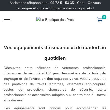
Assistance téléphonique : 09 72 51 53 35 - Chat - On vous
renseigne et vous accompagne dans vos projets !
0
P
P
a
a
s
s
s
s
e
e
Vos équipements de sécurité et de confort au
r
r
à
a
quotidien
l
u
a
c
Découvrez notre sélection de vêtements professionnels,
n
o
chaussures de sécurité et EPI
pour les métiers de la forêt, du
a
n
paysage et de l’entretien des espaces verts
. Vous y trouverez
v
t
des pantalons de travail renforcés, vêtements anti-coupure,
i
e
vestes de protection, chaussures de sécurité, gants
g
n
professionnels et accessoires adaptés aux contraintes du travail
a
u
en extérieur.
t
Ces équipements sont conçus pour accompagner les
i