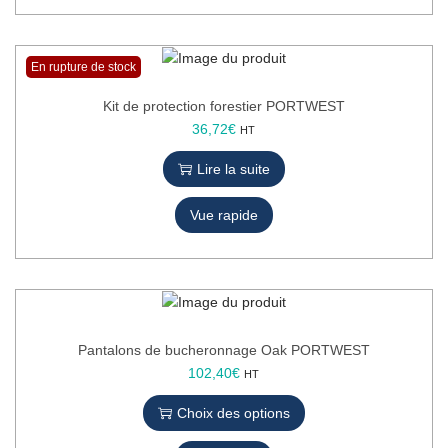
s
r
.
s
L
v
En rupture de stock
e
a
s
r
Kit de protection forestier PORTWEST
o
i
36,72
€
HT
p
a
t
t
Lire la suite
i
i
o
o
Vue rapide
n
n
s
s
p
.
e
L
u
e
v
s
Pantalons de bucheronnage Oak PORTWEST
e
o
C
102,40
€
HT
n
p
e
t
t
Choix des options
p
ê
i
r