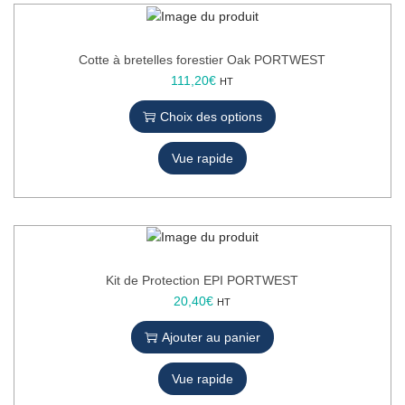
t
a
p
Cotte à bretelles forestier Oak PORTWEST
l
C
111,20
€
HT
u
e
Choix des options
s
p
i
r
e
Vue rapide
o
u
d
r
u
s
i
v
t
a
a
r
p
Kit de Protection EPI PORTWEST
i
l
20,40
€
HT
a
u
t
Ajouter au panier
s
i
i
o
e
Vue rapide
n
u