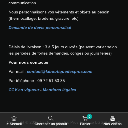
communication.
n
t
Nous personnalisons vos vêtements et objets au besoin
ê
(thermocollage, broderie, gravure, etc)
t
Demande de devis personnalisé
r
e
c
Délais de livraison : 3 à 5 jours ouvrés (peuvent varier selon
h
les périodes de fortes demandes, congés ou jours fériés)
o
i
Pour nous contacter
s
Par mail :
contact@laboutiquedespros.com
i
Par téléphone : 09 72 51 53 35
e
s
CGV en vigueur
-
Mentions légales
s
u
r
l
0
a
Copyright © 2026
La Boutique des Pros
| un site LGS GROUPE
> Accueil
Chercher un produit
Panier
Nos vidéos
p