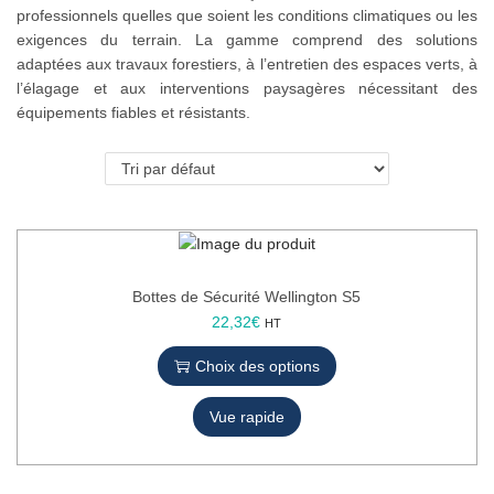
professionnels quelles que soient les conditions climatiques ou les
o
exigences du terrain. La gamme comprend des solutions
n
adaptées aux travaux forestiers, à l’entretien des espaces verts, à
l’élagage et aux interventions paysagères nécessitant des
équipements fiables et résistants.
Bottes de Sécurité Wellington S5
C
22,32
€
HT
e
Choix des options
p
r
Vue rapide
o
d
u
i