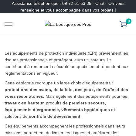
Assistance téléphonique : 09 72 51 53 35 - Chat - On vous
renseigne et vous accompagne dans vos projets !
0
P
P
a
a
s
s
s
s
Les équipements de protection individuelle (EPI) préviennent les
e
e
risques professionnels et protègent leurs utilisateurs. Ils
r
r
contribuent à renforcer la sécurité au quotidien et répondent aux
à
a
réglementations en vigueur.
l
u
a
c
Cette catégorie regroupe un large choix d’équipements :
n
o
protections des mains, de la tête, des yeux, de l’ouïe et des
a
n
voies respiratoires.
Mais également des équipements pour les
v
t
travaux en hauteur,
produits
de premiers secours,
i
e
équipements d’ergonomie, vêtements hygiéniques et
g
n
solutions de
contrôle de déversement
.
a
u
Ces équipements accompagnent les professionnels dans leurs
t
missions, permettent de limiter les risques et améliorent les
i