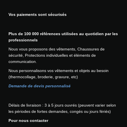
d
t
e
s
t
t
u
i
s
i
ê
i
p
Vos paiements sont sécurisés
o
s
e
t
o
r
n
u
u
r
n
o
s
r
r
e
s
d
.
l
Plus de 100 000 références utilisées au quotidien par les
s
c
p
u
L
a
professionnels
v
h
e
i
e
p
a
o
u
Nous vous proposons des vêtements, Chaussures de
t
s
a
r
i
v
sécurité, Protections individuelles et éléments de
o
g
i
s
e
communication.
p
e
a
i
n
Nous personnalisons vos vêtements et objets au besoin
t
d
t
e
t
(thermocollage, broderie, gravure, etc)
i
u
i
s
ê
o
p
o
s
t
Demande de devis personnalisé
n
r
n
u
r
s
o
s
r
e
p
d
.
l
c
Délais de livraison : 3 à 5 jours ouvrés (peuvent varier selon
e
u
L
a
h
les périodes de fortes demandes, congés ou jours fériés)
u
i
e
p
o
Pour nous contacter
v
t
s
a
i
e