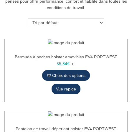
pensés pour offrir performance, confort et fiabilité dans toutes les
o
conditions de travail.
n
Bermuda à poches holster amovibles EV4 PORTWEST
C
55,84
€
HT
e
Choix des options
p
r
Vue rapide
o
d
u
i
t
a
p
Pantalon de travail déperlant holster EV4 PORTWEST