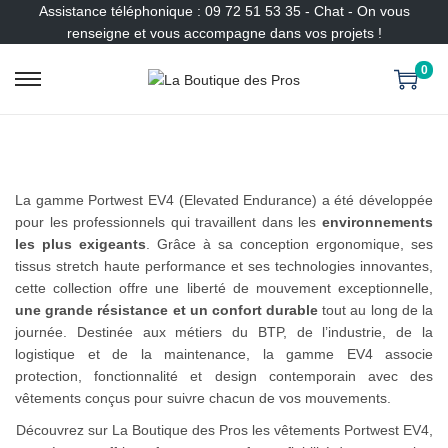
Assistance téléphonique : 09 72 51 53 35 - Chat - On vous
renseigne et vous accompagne dans vos projets !
0
P
P
a
a
s
s
s
s
e
e
r
r
La gamme Portwest EV4 (Elevated Endurance) a été développée
à
a
pour les professionnels qui travaillent dans les
environnements
l
u
les plus exigeants
. Grâce à sa conception ergonomique, ses
a
c
tissus stretch haute performance et ses technologies innovantes,
n
o
cette collection offre une liberté de mouvement exceptionnelle,
a
n
une grande résistance et un confort durable
tout au long de la
v
t
journée. Destinée aux métiers du BTP, de l’industrie, de la
i
e
logistique et de la maintenance, la gamme EV4 associe
g
n
protection, fonctionnalité et design contemporain avec des
a
u
vêtements conçus pour suivre chacun de vos mouvements.
t
Découvrez sur La Boutique des Pros les vêtements Portwest EV4,
i