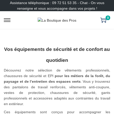
Assistance téléphonique : 09 72 51 53 35 - Chat - On vous
renseigne et vous accompagne dans vos projets !
0
P
P
a
a
s
s
s
s
e
e
Vos équipements de sécurité et de confort au
r
r
à
a
quotidien
l
u
a
c
Découvrez notre sélection de vêtements professionnels,
n
o
chaussures de sécurité et EPI
pour les métiers de la forêt, du
a
n
paysage et de l’entretien des espaces verts
. Vous y trouverez
v
t
des pantalons de travail renforcés, vêtements anti-coupure,
i
e
vestes de protection, chaussures de sécurité, gants
g
n
professionnels et accessoires adaptés aux contraintes du travail
a
u
en extérieur.
t
Ces équipements sont conçus pour accompagner les
i