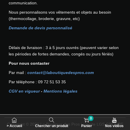
communication.
n
t
Nous personnalisons vos vêtements et objets au besoin
ê
(thermocollage, broderie, gravure, etc)
t
Demande de devis personnalisé
r
e
c
Délais de livraison : 3 à 5 jours ouvrés (peuvent varier selon
h
les périodes de fortes demandes, congés ou jours fériés)
o
i
Pour nous contacter
s
Par mail :
contact@laboutiquedespros.com
i
Par téléphone : 09 72 51 53 35
e
s
CGV en vigueur
-
Mentions légales
s
u
r
l
0
a
Copyright © 2026
La Boutique des Pros
| un site LGS GROUPE
> Accueil
Chercher un produit
Panier
Nos vidéos
p