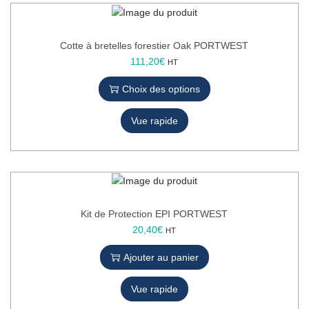
t
a
p
Cotte à bretelles forestier Oak PORTWEST
l
C
111,20
€
HT
u
e
Choix des options
s
p
i
r
e
Vue rapide
o
u
d
r
u
s
i
v
t
a
a
r
p
Kit de Protection EPI PORTWEST
i
l
20,40
€
HT
a
u
t
Ajouter au panier
s
i
i
o
e
Vue rapide
n
u