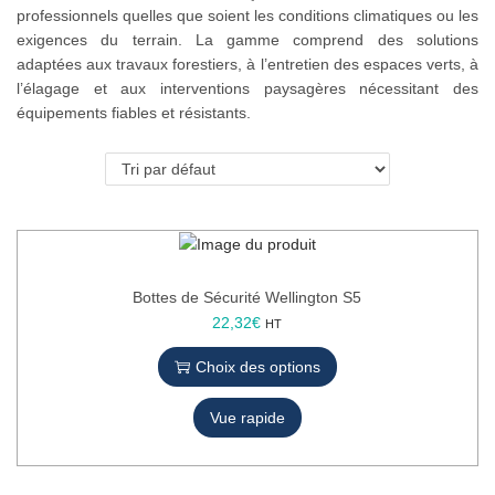
professionnels quelles que soient les conditions climatiques ou les
o
exigences du terrain. La gamme comprend des solutions
n
adaptées aux travaux forestiers, à l’entretien des espaces verts, à
l’élagage et aux interventions paysagères nécessitant des
équipements fiables et résistants.
Bottes de Sécurité Wellington S5
C
22,32
€
HT
e
Choix des options
p
r
Vue rapide
o
d
u
i