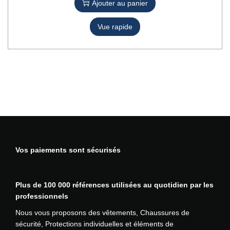
t
Ajouter au panier
u
s
i
p
s
o
Vue rapide
r
u
n
o
r
s
d
l
.
u
a
L
i
p
e
t
a
s
g
o
e
p
d
t
u
i
p
o
Vos paiements sont sécurisés
r
n
o
s
d
p
Plus de 100 000 références utilisées au quotidien par les
u
e
professionnels
i
u
Nous vous proposons des vêtements, Chaussures de
t
v
sécurité, Protections individuelles et éléments de
e