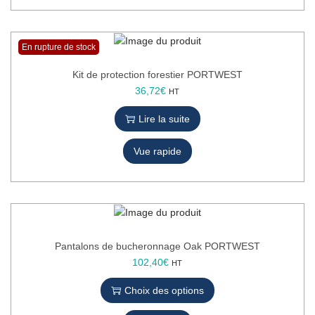
s
r
.
s
L
v
En rupture de stock
e
a
s
r
Kit de protection forestier PORTWEST
o
i
36,72
€
HT
p
a
t
t
Lire la suite
i
i
o
o
Vue rapide
n
n
s
s
p
.
e
L
u
e
v
s
Pantalons de bucheronnage Oak PORTWEST
e
o
C
102,40
€
HT
n
p
e
t
t
Choix des options
p
ê
i
r