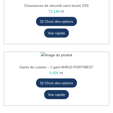
p
Chaussures de sécurité sans lacets S3S
l
C
72,14
€
HT
u
e
Choix des options
s
p
i
r
e
Vue rapide
o
u
d
r
u
s
i
v
t
a
a
r
p
Gants de cuisine – 1 gant AHR10 PORTWEST
i
l
C
5,92
€
HT
a
u
e
t
Choix des options
s
p
i
i
r
o
e
Vue rapide
o
n
u
d
s
r
u
.
s
i