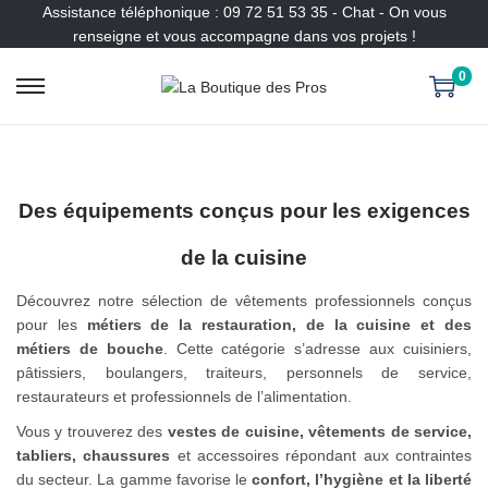
Assistance téléphonique : 09 72 51 53 35 - Chat - On vous
renseigne et vous accompagne dans vos projets !
0
P
P
a
a
s
s
s
s
e
e
Des équipements conçus pour les exigences
r
r
à
a
de la cuisine
l
u
a
c
Découvrez notre sélection de vêtements professionnels conçus
n
o
pour les
métiers de la restauration, de la cuisine et des
a
n
métiers de bouche
. Cette catégorie s’adresse aux cuisiniers,
v
t
pâtissiers, boulangers, traiteurs, personnels de service,
i
e
restaurateurs et professionnels de l’alimentation.
g
n
Vous y trouverez des
vestes de cuisine, vêtements de service,
a
u
tabliers, chaussures
et accessoires répondant aux contraintes
t
du secteur. La gamme favorise le
confort, l’hygiène et la liberté
i