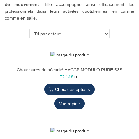
de mouvement
. Elle accompagne ainsi efficacement les
o
professionnels dans leurs activités quotidiennes, en cuisine
n
comme en salle.
Chaussures de sécurité HACCP MODULO PURE S3S
C
72,14
€
HT
e
Choix des options
p
r
Vue rapide
o
d
u
i
t
a