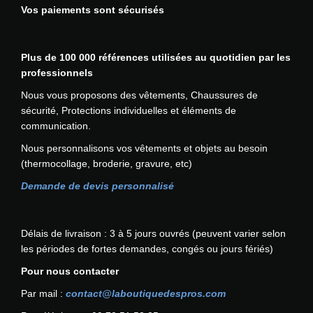
s
t
o
p
Vos paiements sont sécurisés
o
e
,
u
r
n
r
n
u
5
r
e
s
o
s
r
8
l
c
p
d
.
Plus de 100 000 références utilisées au quotidien par les
s
€
a
h
e
u
L
professionnels
v
à
p
o
u
i
e
a
2
Nous vous proposons des vêtements, Chaussures de
a
i
v
t
s
r
4
sécurité, Protections individuelles et éléments de
g
s
e
o
i
,
communication.
e
i
n
p
a
0
d
e
t
Nous personnalisons vos vêtements et objets au besoin
t
t
8
u
s
ê
(thermocollage, broderie, gravure, etc)
i
i
€
p
s
t
o
o
Demande de devis personnalisé
r
u
r
n
n
o
r
e
s
s
d
l
c
p
.
Délais de livraison : 3 à 5 jours ouvrés (peuvent varier selon
u
a
h
e
L
les périodes de fortes demandes, congés ou jours fériés)
i
p
o
u
e
t
a
i
Pour nous contacter
v
s
g
s
e
o
Par mail :
contact@laboutiquedespros.com
e
i
n
p