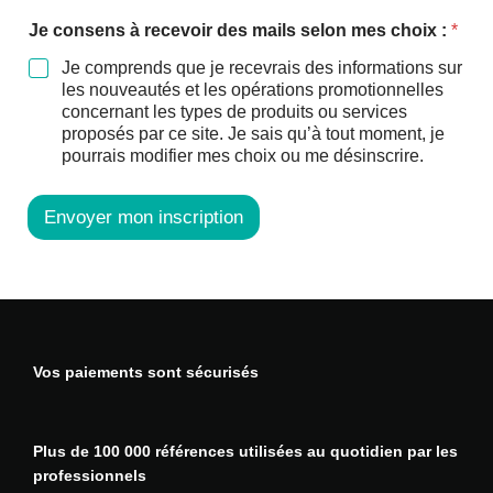
q
Je consens à recevoir des mails selon mes choix :
*
u
e
Je comprends que je recevrais des informations sur
c
les nouveautés et les opérations promotionnelles
h
concernant les types de produits ou services
o
proposés par ce site. Je sais qu’à tout moment, je
i
pourrais modifier mes choix ou me désinscrire.
x
v
o
Envoyer mon inscription
u
s
Vos paiements sont sécurisés
Plus de 100 000 références utilisées au quotidien par les
professionnels