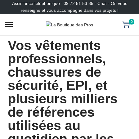
Assistance téléphonique : 09 72 51 53 35 - Chat - On vous
renseigne et vous accompagne dans vos projets !
0
Vos vêtements
professionnels,
chaussures de
sécurité, EPI, et
plusieurs milliers
de références
utilisées au
quotidien par les