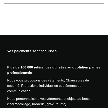
o
u
n
i
t
a
p
l
u
s
i
Vos paiements sont sécurisés
e
u
r
Plus de 100 000 références utilisées au quotidien par les
s
professionnels
v
a
Nous vous proposons des vêtements, Chaussures de
r
sécurité, Protections individuelles et éléments de
i
communication.
a
Nous personnalisons vos vêtements et objets au besoin
t
(thermocollage, broderie, gravure, etc)
i