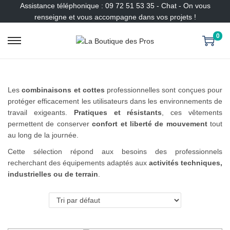
Assistance téléphonique : 09 72 51 53 35 - Chat - On vous
renseigne et vous accompagne dans vos projets !
0
P
P
a
a
s
s
s
s
Les
combinaisons et cottes
professionnelles sont conçues pour
e
e
protéger efficacement les utilisateurs dans les environnements de
r
r
travail exigeants.
Pratiques et résistants
, ces vêtements
à
a
permettent de conserver
confort et liberté de mouvement
tout
l
u
au long de la journée.
a
c
n
o
Cette sélection répond aux besoins des professionnels
a
n
recherchant des équipements adaptés aux
activités techniques,
v
t
industrielles ou de terrain
.
i
e
g
n
a
u
t
i