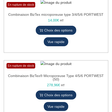
o
En rupture de stock
n
Combinaison BizTex microporeuse type 3/4/5/6 PORTWEST
C
14,00
€
HT
e
Choix des options
p
r
Vue rapide
o
d
u
i
t
En rupture de stock
a
p
Combinaison BizTex® Microporeuse Type 4/5/6 PORTWEST
(50)
l
C
278,96
€
HT
u
e
s
Choix des options
p
i
r
e
Vue rapide
o
u