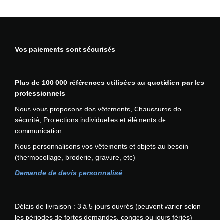
v
i
l
o
g
s
e
a
u
p
e
i
n
t
s
t
d
e
t
i
i
i
u
s
ê
Vos paiements sont sécurisés
o
e
o
p
s
t
n
u
n
r
u
r
s
r
s
o
r
e
.
Plus de 100 000 références utilisées au quotidien par les
s
p
d
l
c
L
professionnels
v
e
u
a
h
e
a
u
i
p
o
Nous vous proposons des vêtements, Chaussures de
s
r
v
t
a
i
sécurité, Protections individuelles et éléments de
o
i
e
g
s
communication.
p
a
n
e
i
Nous personnalisons vos vêtements et objets au besoin
t
t
t
d
e
(thermocollage, broderie, gravure, etc)
i
i
ê
u
s
o
o
t
p
Demande de devis personnalisé
s
n
n
r
r
u
s
s
e
o
r
p
.
c
d
l
Délais de livraison : 3 à 5 jours ouvrés (peuvent varier selon
e
L
h
u
a
les périodes de fortes demandes, congés ou jours fériés)