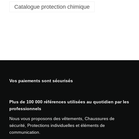
Catalogue protection chimique
n
a
i
s
o
n
B
i
z
T
e
Vos paiements sont sécurisés
x
®
M
Plus de 100 000 références utilisées au quotidien par les
i
professionnels
c
r
Nous vous proposons des vêtements, Chaussures de
o
sécurité, Protections individuelles et éléments de
p
communication.
o