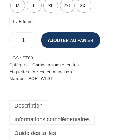
M
L
XL
2XL
3XL
Effacer
AJOUTER AU PANIER
q
u
a
UGS :
ST60
n
Catégorie :
Combinaisons et cottes
t
Étiquettes :
biztex
,
combinaison
i
Marque :
PORTWEST
t
é
d
Description
e
C
Informations complémentaires
o
m
Guide des tailles
b
i