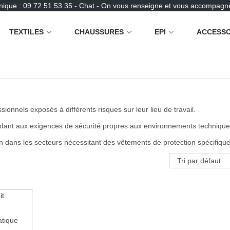
nique : 09 72 51 53 35 - Chat - On vous renseigne et vous accompagne
TEXTILES
CHAUSSURES
EPI
ACCESSO
onnels exposés à différents risques sur leur lieu de travail.
ndant aux exigences de sécurité propres aux environnements techniques 
 dans les secteurs nécessitant des vêtements de protection spécifique
atique