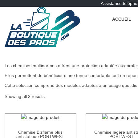
Assistance télépho
ACCUEIL
P
P
a
a
s
s
s
s
e
e
r
r
Les chemises multinormes offrent une protection adaptée aux professi
à
a
Elles permettent de bénéficier d’une tenue confortable tout en répo
l
u
a
c
Cette sélection comprend des modèles adaptés à un usage quotidien
n
o
Showing all 2 results
a
n
v
t
i
e
g
n
a
u
t
Chemise Bizflame plus
Chemise légère antist
antistatique PORTWEST
PORTWEST