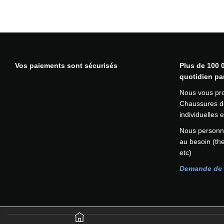
p
p
e
e
u
u
v
v
e
e
n
n
Vos paiements sont sécurisés
Plus de 100 0
t
t
quotidien pa
ê
ê
t
t
Nous vous pr
r
r
Chaussures de
e
e
individuelles
c
c
Nous personna
h
h
au besoin (th
o
o
etc)
i
i
s
s
Demande de 
i
i
e
e
s
s
s
s
u
u