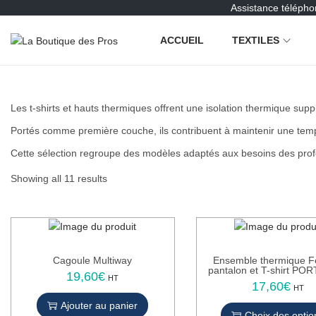
Assistance télépho
ACCUEIL
TEXTILES
P
P
a
a
s
s
s
s
Les t-shirts et hauts thermiques offrent une isolation thermique supp
e
e
r
r
Portés comme première couche, ils contribuent à maintenir une tempé
à
a
Cette sélection regroupe des modèles adaptés aux besoins des profes
l
u
a
c
Showing all 11 results
n
o
a
n
v
t
i
e
g
n
Cagoule Multiway
Ensemble thermique 
a
u
pantalon et T-shirt P
19,60
€
HT
t
17,60
€
C
HT
i
e
Ajouter au panier
o
Choix des optio