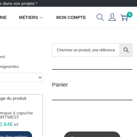
 dans vos projets !
0
RIE
MÉTIERS
MON COMPTE
ent.
exigeantes.
Panier
rmique à capuche
ORTWEST
2,64
€
C
HT
e
ix des options