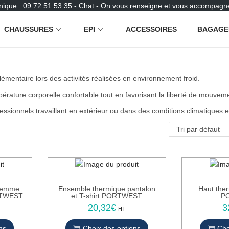
nique : 09 72 51 53 35 - Chat - On vous renseigne et vous accompagne
CHAUSSURES
EPI
ACCESSOIRES
BAGAGE
lémentaire lors des activités réalisées en environnement froid.
rature corporelle confortable tout en favorisant la liberté de mouvem
sionnels travaillant en extérieur ou dans des conditions climatiques 
Femme
Ensemble thermique pantalon
Haut the
ORTWEST
et T-shirt PORTWEST
P
20,32
€
3
C
HT
e
ns
Choix des options
Cho