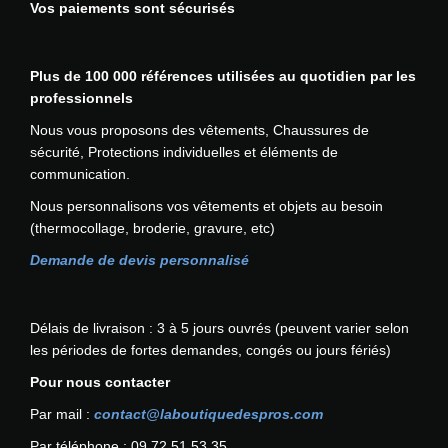
Vos paiements sont sécurisés
o
a
e
n
i
u
:
s
t
r
4
.
Plus de 100 000 références utilisées au quotidien par les
s
5
L
professionnels
:
v
,
e
4
a
6
Nous vous proposons des vêtements, Chaussures de
s
8
r
0
sécurité, Protections individuelles et éléments de
o
,
i
€
communication.
p
0
a
.
Nous personnalisons vos vêtements et objets au besoin
t
0
t
(thermocollage, broderie, gravure, etc)
i
€
i
o
.
o
Demande de devis personnalisé
n
n
s
s
p
.
Délais de livraison : 3 à 5 jours ouvrés (peuvent varier selon
e
L
les périodes de fortes demandes, congés ou jours fériés)
u
e
Pour nous contacter
v
s
e
o
Par mail :
contact@laboutiquedespros.com
n
p
Par téléphone : 09 72 51 53 35