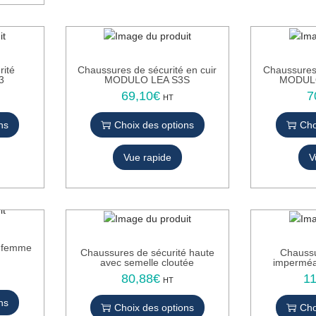
i
t
a
p
l
rité
Chaussures de sécurité en cuir
Chaussures 
u
3
MODULO LEA S3S
MODULO
s
69,10
€
7
C
HT
i
e
ns
Choix des options
Cho
e
p
u
r
r
Vue rapide
o
V
s
d
v
u
a
i
r
t
i
a
é femme
a
p
Chaussures de sécurité haute
Chaussu
avec semelle cloutée
impermé
t
l
80,88
€
1
C
i
u
HT
e
o
s
ns
Choix des options
Cho
p
n
i