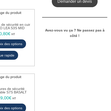
Demander un devis
i
t
a
p
de sécurité en cuir
l
 LEA S3S MID
Avez-vous vu ça ? Ne passez pas à
u
0,80
€
C
HT
côté !
s
e
i
ix des options
p
e
r
u
ue rapide
o
r
d
s
u
v
i
a
t
r
a
i
p
res de sécurité
a
able S7S BASALT
l
t
19,00
€
C
u
HT
i
e
s
o
ix des options
p
i