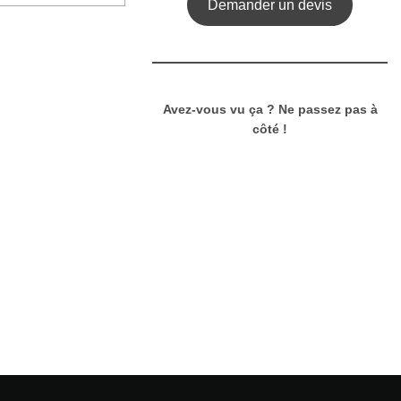
Demander un devis
u
i
t
a
p
l
Avez-vous vu ça ? Ne passez pas à
u
côté !
s
i
e
u
r
s
v
a
r
i
a
t
i
o