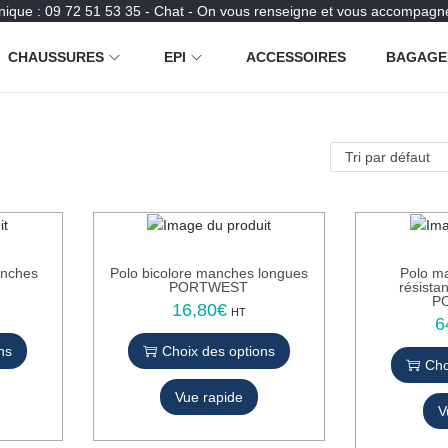
nique : 09 72 51 53 35 - Chat - On vous renseigne et vous accompagne
CHAUSSURES
EPI
ACCESSOIRES
BAGAGE
manches
Polo bicolore manches longues
Polo m
PORTWEST
résista
P
16,80
€
C
HT
6
e
ns
Choix des options
p
Cho
r
Vue rapide
o
V
d
u