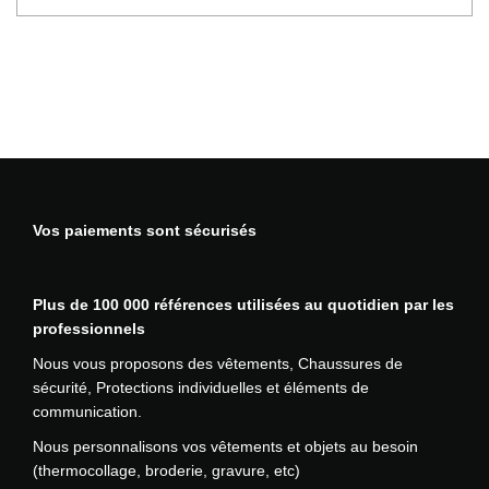
o
u
n
i
t
a
p
l
u
s
i
Vos paiements sont sécurisés
e
u
r
Plus de 100 000 références utilisées au quotidien par les
s
professionnels
v
a
Nous vous proposons des vêtements, Chaussures de
r
sécurité, Protections individuelles et éléments de
i
communication.
a
Nous personnalisons vos vêtements et objets au besoin
t
(thermocollage, broderie, gravure, etc)
i