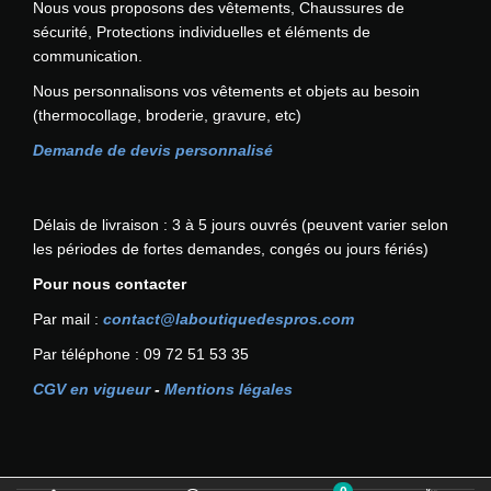
Nous vous proposons des vêtements, Chaussures de
t
a
i
v
s
r
sécurité, Protections individuelles et éléments de
g
s
e
o
i
communication.
e
i
n
p
a
d
e
t
Nous personnalisons vos vêtements et objets au besoin
t
t
u
s
ê
(thermocollage, broderie, gravure, etc)
i
i
p
s
t
o
o
Demande de devis personnalisé
r
u
r
n
n
o
r
e
s
s
d
l
c
p
.
Délais de livraison : 3 à 5 jours ouvrés (peuvent varier selon
u
a
h
e
L
les périodes de fortes demandes, congés ou jours fériés)
i
p
o
u
e
t
a
i
Pour nous contacter
v
s
g
s
e
o
Par mail :
contact@laboutiquedespros.com
e
i
n
p
d
Par téléphone : 09 72 51 53 35
e
t
t
u
s
ê
i
CGV en vigueur
-
Mentions légales
p
s
t
o
r
u
r
n
o
r
e
s
d
l
c
p