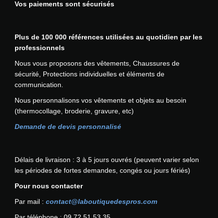
Vos paiements sont sécurisés
o
e
n
u
s
r
.
Plus de 100 000 références utilisées au quotidien par les
s
L
professionnels
v
e
a
Nous vous proposons des vêtements, Chaussures de
s
r
sécurité, Protections individuelles et éléments de
o
i
communication.
p
a
Nous personnalisons vos vêtements et objets au besoin
t
t
(thermocollage, broderie, gravure, etc)
i
i
o
o
Demande de devis personnalisé
n
n
s
s
p
.
Délais de livraison : 3 à 5 jours ouvrés (peuvent varier selon
e
L
les périodes de fortes demandes, congés ou jours fériés)
u
e
Pour nous contacter
v
s
e
o
Par mail :
contact@laboutiquedespros.com
n
p
Par téléphone : 09 72 51 53 35