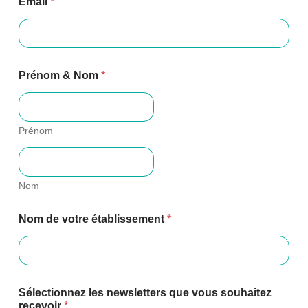
Email
*
e
s
&
c
h
o
Prénom & Nom
*
i
x
Prénom
Nom
Nom de votre établissement
*
Sélectionnez les newsletters que vous souhaitez
recevoir
*