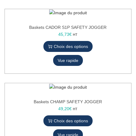
o
n
Baskets CADOR S1P SAFETY JOGGER
C
45,73
€
HT
e
Choix des options
p
r
Vue rapide
o
d
u
i
t
a
p
Baskets CHAMP SAFETY JOGGER
l
C
49,20
€
HT
u
e
Choix des options
s
p
i
r
e
Vue rapide
o