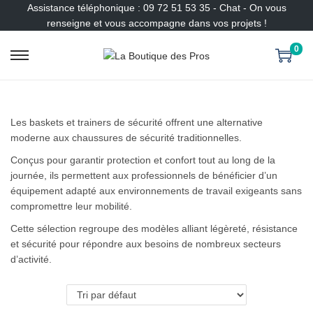
Assistance téléphonique : 09 72 51 53 35 - Chat - On vous
renseigne et vous accompagne dans vos projets !
0
P
P
a
a
s
s
s
s
Les baskets et trainers de sécurité offrent une alternative
e
e
moderne aux chaussures de sécurité traditionnelles.
r
r
à
a
Conçus pour garantir protection et confort tout au long de la
l
u
journée, ils permettent aux professionnels de bénéficier d’un
a
c
équipement adapté aux environnements de travail exigeants sans
n
o
compromettre leur mobilité.
a
n
Cette sélection regroupe des modèles alliant légèreté, résistance
v
t
et sécurité pour répondre aux besoins de nombreux secteurs
i
e
d’activité.
g
n
a
u
t
i