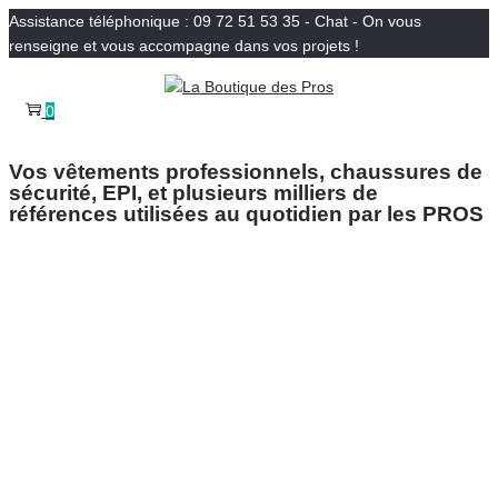
Assistance téléphonique : 09 72 51 53 35 - Chat - On vous
renseigne et vous accompagne dans vos projets !
Passer
Passer
à
au
0
la
contenu
navigation
Vos vêtements professionnels, chaussures de
sécurité, EPI, et plusieurs milliers de
références utilisées au quotidien par les PROS