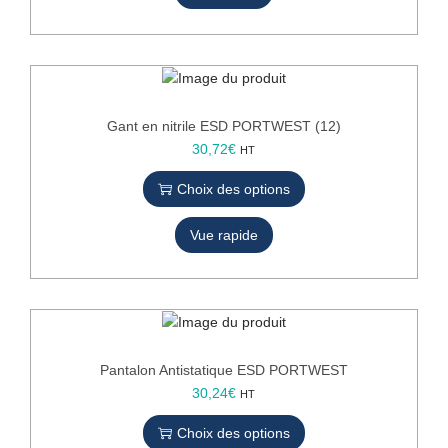
d
O
u
R
i
T
t
W
a
E
p
Gant en nitrile ESD PORTWEST (12)
S
l
C
30,72
€
HT
T
u
e
Choix des options
s
p
i
r
e
Vue rapide
o
u
d
r
u
s
i
v
t
a
a
r
p
Pantalon Antistatique ESD PORTWEST
i
l
C
30,24
€
HT
a
u
e
t
Choix des options
s
p