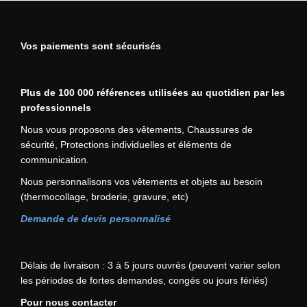
a
u
t
t
t
s
ê
i
i
i
t
o
Vos paiements sont sécurisés
o
e
r
n
n
u
e
s
s
r
c
p
.
Plus de 100 000 références utilisées au quotidien par les
s
h
e
L
professionnels
v
o
u
e
a
Nous vous proposons des vêtements, Chaussures de
i
v
s
r
sécurité, Protections individuelles et éléments de
s
e
o
i
communication.
i
n
p
a
e
t
Nous personnalisons vos vêtements et objets au besoin
t
t
s
ê
(thermocollage, broderie, gravure, etc)
i
i
s
t
o
o
Demande de devis personnalisé
u
r
n
n
r
e
s
s
l
c
p
.
Délais de livraison : 3 à 5 jours ouvrés (peuvent varier selon
a
h
e
L
les périodes de fortes demandes, congés ou jours fériés)
p
o
u
e
a
i
Pour nous contacter
v
s