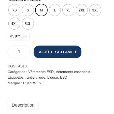
XS
S
M
L
XL
2XL
3XL
4XL
5XL
Effacer
AJOUTER AU PANIER
q
u
a
UGS :
AS10
n
Catégories :
Vêtements ESD
,
Vêtements essentiels
t
Étiquettes :
antistatique
,
blouse
,
ESD
i
Marque :
PORTWEST
t
é
d
Description
e
B