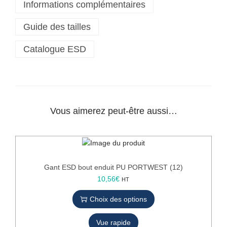
Informations complémentaires
l
o
Guide des tailles
u
s
Catalogue ESD
e
A
n
t
i
s
Vous aimerez peut-être aussi…
t
a
t
i
q
Gant ESD bout enduit PU PORTWEST (12)
u
C
10,56
€
HT
e
e
E
Choix des options
p
S
r
D
Vue rapide
o
P