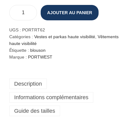
AJOUTER AU PANIER
q
u
a
UGS :
PORTRT62
n
Catégories :
Vestes et parkas haute visibilité
,
Vêtements
t
haute visibilité
i
Étiquette :
blouson
t
Marque :
PORTWEST
é
d
e
Description
B
l
Informations complémentaires
o
u
Guide des tailles
s
o
n
h
a