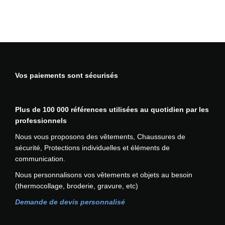
u
t
e
v
i
s
Vos paiements sont sécurisés
i
b
i
Plus de 100 000 références utilisées au quotidien par les
l
professionnels
i
t
Nous vous proposons des vêtements, Chaussures de
é
sécurité, Protections individuelles et éléments de
D
communication.
o
Nous personnalisons vos vêtements et objets au besoin
u
(thermocollage, broderie, gravure, etc)
b
l
Demande de devis personnalisé
u
r