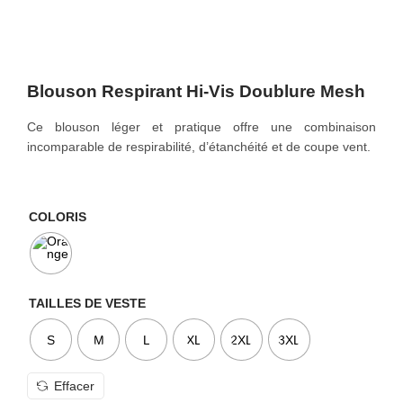
o
n
Blouson Respirant Hi-Vis Doublure Mesh
Ce blouson léger et pratique offre une combinaison
incomparable de respirabilité, d’étanchéité et de coupe vent.
COLORIS
TAILLES DE VESTE
S
M
L
XL
2XL
3XL
Effacer