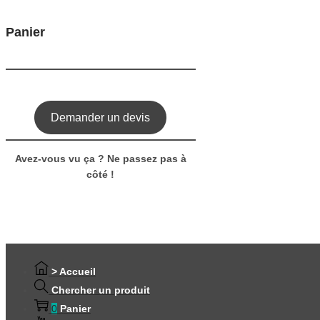
variations.
être
Les
choisies
Panier
options
sur
peuvent
la
être
page
choisies
du
sur
produit
la
Demander un devis
page
du
produit
Avez-vous vu ça ? Ne passez pas à
côté !
> Accueil
Chercher un produit
0
Panier