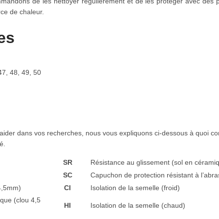
mandons de les nettoyer régulièrement et de les protéger avec des p
rce de chaleur.
es
47, 48, 49, 50
aider dans vos recherches, nous vous expliquons ci-dessous à quoi co
é.
SR
Résistance au glissement (sol en céramiq
SC
Capuchon de protection résistant à l’abra
 4,5mm)
CI
Isolation de la semelle (froid)
lique
(clou 4,5
HI
Isolation de la semelle (chaud)