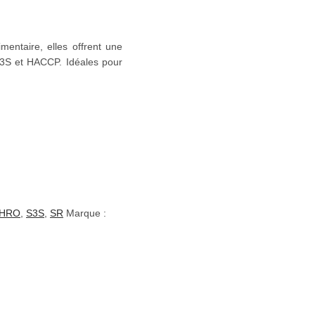
entaire, elles offrent une
s S3S et HACCP. Idéales pour
HRO
,
S3S
,
SR
Marque :