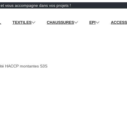
e et vous accompagne dans vos projets !
L
TEXTILES
CHAUSSURES
EPI
ACCESS
rité HACCP montantes S3S