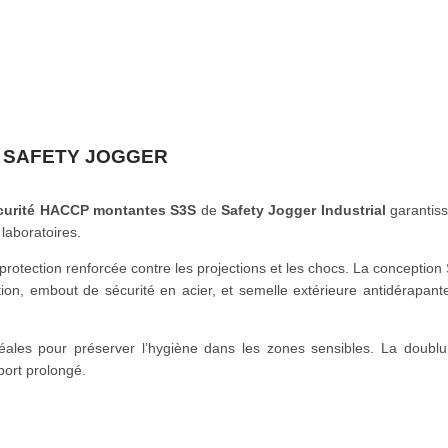
3S SAFETY JOGGER
curité HACCP montantes S3S
de
Safety Jogger Industrial
garantiss
 laboratoires.
 protection renforcée contre les projections et les chocs. La concepti
oration, embout de sécurité en acier, et semelle extérieure antidérap
déales pour préserver l’hygiène dans les zones sensibles. La doublu
port prolongé.