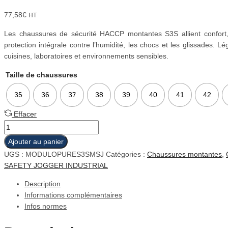
77,58
€
HT
Les chaussures de sécurité HACCP montantes S3S allient confort, h
protection intégrale contre l’humidité, les chocs et les glissades. 
cuisines, laboratoires et environnements sensibles.
Taille de chaussures
35
36
37
38
39
40
41
42
Effacer
quantité
de
Ajouter au panier
Chaussures
UGS :
MODULOPURES3SMSJ
Catégories :
Chaussures montantes
,
de
SAFETY JOGGER INDUSTRIAL
sécurité
HACCP
Description
montantes
Informations complémentaires
S3S
Infos normes