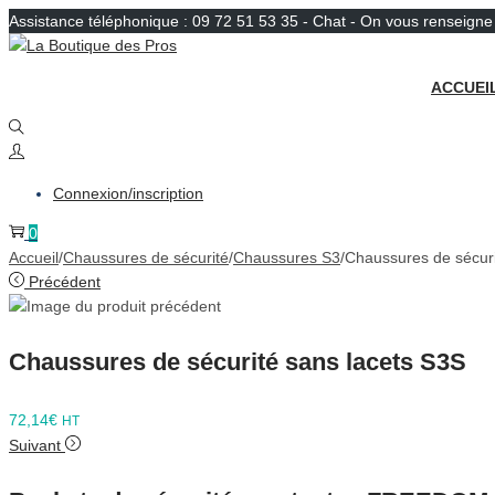
Assistance téléphonique : 09 72 51 53 35 - Chat - On vous renseign
Passer
Passer
à
au
ACCUEI
la
contenu
navigation
Connexion/inscription
0
Accueil
/
Chaussures de sécurité
/
Chaussures S3
/
Chaussures de sécu
Précédent
Chaussures de sécurité sans lacets S3S
72,14
€
HT
Suivant