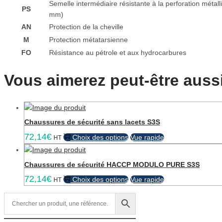
Semelle intermédiaire résistante à la perforation métal
PS
mm)
AN
Protection de la cheville
M
Protection métatarsienne
FO
Résistance au pétrole et aux hydrocarbures
Vous aimerez peut-être aus
Chaussures de sécurité sans lacets S3S
72,14
€
Ce
Choix des options
Vue rapide
HT
produit
a
Chaussures de sécurité HACCP MODULO PURE S3S
plusieurs
72,14
€
Ce
Choix des options
Vue rapide
variations.
HT
produit
Les
a
options
plusieurs
peuvent