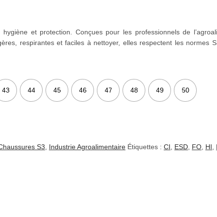
ygiène et protection. Conçues pour les professionnels de l’agroalim
Légères, respirantes et faciles à nettoyer, elles respectent les norme
43
44
45
46
47
48
49
50
Chaussures S3
,
Industrie Agroalimentaire
Étiquettes :
CI
,
ESD
,
FO
,
HI
,