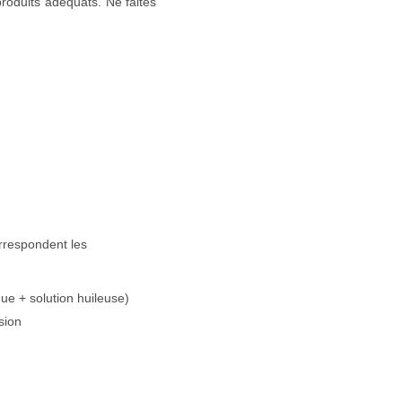
roduits adéquats. Ne faites
rrespondent les
ue + solution huileuse)
sion