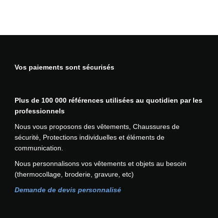
a
a
i
S
r
p
x
3
i
l
S
a
u
:
T
t
s
6
L
i
i
7
S
Vos paiements sont sécurisés
o
e
,
n
u
1
s
r
4
.
Plus de 100 000 références utilisées au quotidien par les
s
€
L
professionnels
v
à
e
a
7
Nous vous proposons des vêtements, Chaussures de
s
r
2
sécurité, Protections individuelles et éléments de
o
i
,
communication.
p
a
0
Nous personnalisons vos vêtements et objets au besoin
t
t
0
(thermocollage, broderie, gravure, etc)
i
i
€
o
o
Demande de devis personnalisé
n
n
s
s
p