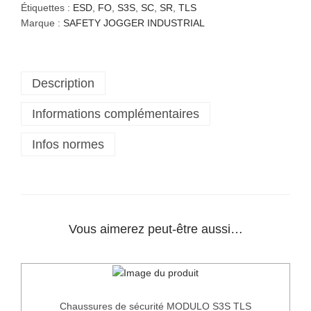
t
Étiquettes :
ESD
,
FO
,
S3S
,
SC
,
SR
,
TLS
i
Marque :
SAFETY JOGGER INDUSTRIAL
t
é
d
Description
e
C
Informations complémentaires
h
a
Infos normes
u
s
s
u
r
e
Vous aimerez peut-être aussi…
s
d
e
s
é
Chaussures de sécurité MODULO S3S TLS