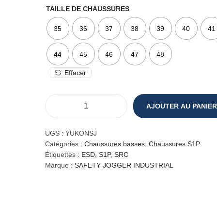
TAILLE DE CHAUSSURES
35
36
37
38
39
40
41
44
45
46
47
48
Effacer
AJOUTER AU PANIER
q
u
a
UGS :
YUKONSJ
n
Catégories :
Chaussures basses
,
Chaussures S1P
t
Étiquettes :
ESD
,
S1P
,
SRC
i
Marque :
SAFETY JOGGER INDUSTRIAL
t
é
d
e