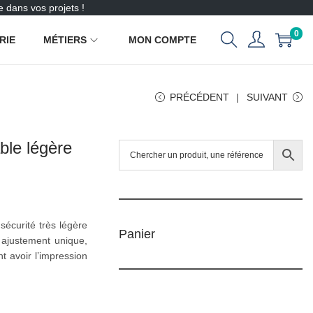
 dans vos projets !
0
RIE
MÉTIERS
MON COMPTE
PRÉCÉDENT
SUIVANT
ble légère
écurité très légère
Panier
n ajustement unique,
t avoir l’impression