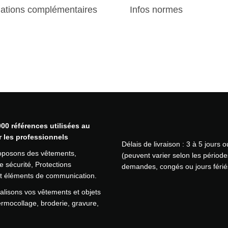
C
mations complémentaires
Infos normes
h
a
u
s
s
u
r
e
s
d
e
00 références utilisées au
s
r les professionnels
Délais de livraison : 3 à 5 jours 
é
oposons des vêtements,
(peuvent varier selon les période
c
 sécurité, Protections
demandes, congés ou jours férié
u
 et éléments de communication.
r
i
lisons vos vêtements et objets
t
ermocollage, broderie, gravure,
é
S