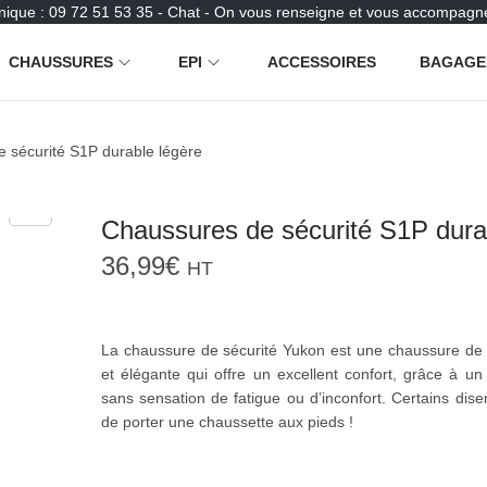
nique : 09 72 51 53 35 - Chat - On vous renseigne et vous accompagne
CHAUSSURES
EPI
ACCESSOIRES
BAGAGE
 sécurité S1P durable légère
Chaussures de sécurité S1P dura
36,99
€
HT
La chaussure de sécurité Yukon est une chaussure de s
et élégante qui offre un excellent confort, grâce à u
sans sensation de fatigue ou d’inconfort. Certains disen
de porter une chaussette aux pieds !