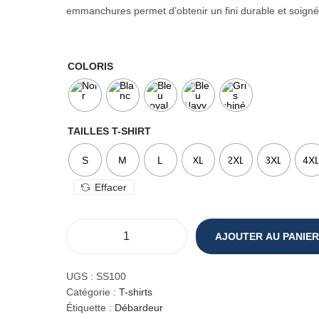
i
emmanchures permet d’obtenir un fini durable et soigné
x
:
COLORIS
3
,
5
2
TAILLES T-SHIRT
€
à
S
M
L
XL
2XL
3XL
4X
6
,
Effacer
4
1
€
AJOUTER AU PANIER
q
u
a
UGS :
SS100
n
Catégorie :
T-shirts
t
Étiquette :
Débardeur