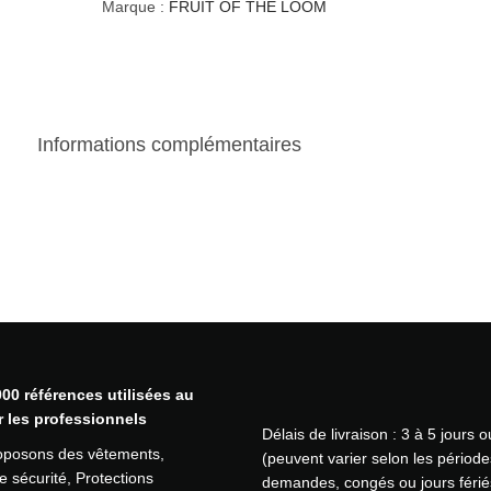
i
Marque :
FRUIT OF THE LOOM
t
é
d
e
D
Informations complémentaires
é
b
a
r
d
e
u
r
H
o
m
00 références utilisées au
m
r les professionnels
Délais de livraison : 3 à 5 jours 
e
oposons des vêtements,
(peuvent varier selon les période
c
 sécurité, Protections
demandes, congés ou jours férié
o