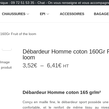
nique : 09 72 51 53 35 - Chat - On vous renseigne et vous accompagne
CHAUSSURES
EPI
ACCESSOIRES
BAGAGE
60Gr Fruit of the loom
Débardeur Homme coton 160Gr Fr
loom
P
3,52
€
–
6,41
€
HT
l
a
g
e
d
Débardeur Homme coton 165 gr/m²
e
p
Conçu en maille fine, le débardeur sport possède une
r
confortable, et le renfort de même tissu au niv