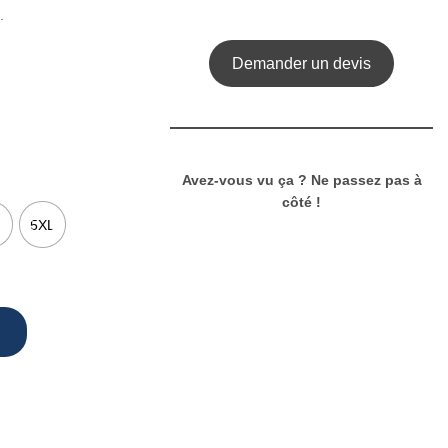
.
Demander un devis
Avez-vous vu ça ? Ne passez pas à
côté !
L
5XL