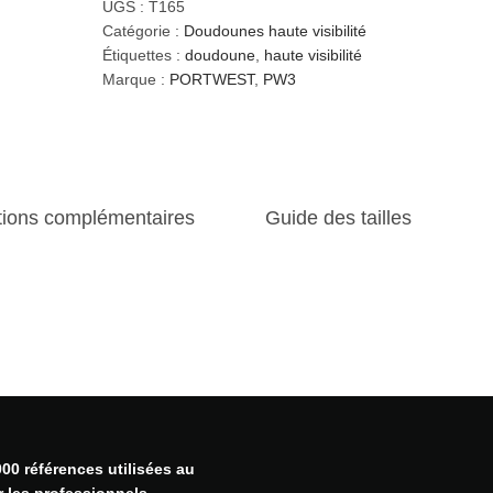
a
UGS :
T165
n
Catégorie :
Doudounes haute visibilité
t
Étiquettes :
doudoune
,
haute visibilité
i
Marque :
PORTWEST
,
PW3
t
é
d
e
D
tions complémentaires
Guide des tailles
o
u
d
o
u
n
e
h
y
b
r
00 références utilisées au
i