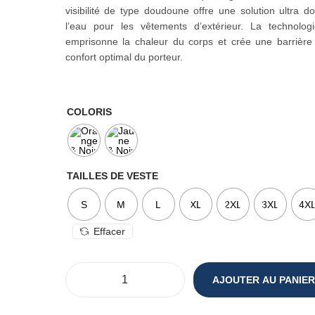
visibilité de type doudoune offre une solution ultra d
l’eau pour les vêtements d’extérieur. La technolog
emprisonne la chaleur du corps et crée une barrière
confort optimal du porteur.
COLORIS
TAILLES DE VESTE
S
M
L
XL
2XL
3XL
4X
Effacer
AJOUTER AU PANIER
q
u