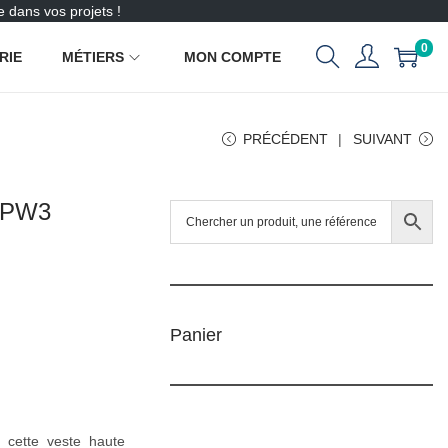
 dans vos projets !
0
RIE
MÉTIERS
MON COMPTE
PRÉCÉDENT
SUIVANT
é PW3
Panier
, cette veste haute