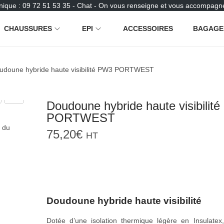
nique : 09 72 51 53 35 - Chat - On vous renseigne et vous accompagne
CHAUSSURES
EPI
ACCESSOIRES
BAGAGE
udoune hybride haute visibilité PW3 PORTWEST
Doudoune hybride haute visibilit
PORTWEST
75,20
€
HT
Doudoune hybride haute visibilité
Dotée d’une isolation thermique légère en Insulatex