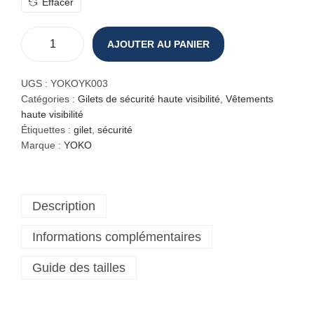
Effacer
AJOUTER AU PANIER
q
u
a
UGS :
YOKOYK003
n
Catégories :
Gilets de sécurité haute visibilité
,
Vêtements
t
haute visibilité
i
Étiquettes :
gilet
,
sécurité
t
Marque :
YOKO
é
d
e
Description
G
i
Informations complémentaires
l
e
Guide des tailles
t
à
2
b