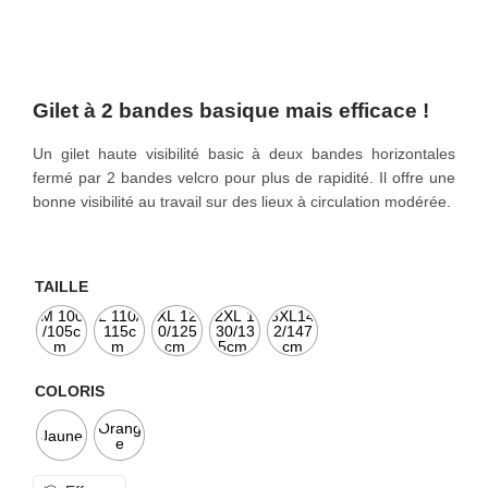
o
n
Gilet à 2 bandes basique mais efficace !
Un gilet haute visibilité basic à deux bandes horizontales
fermé par 2 bandes velcro pour plus de rapidité. Il offre une
bonne visibilité au travail sur des lieux à circulation modérée.
TAILLE
M 100
L 110/
XL 12
2XL 1
3XL14
/105c
115c
0/125
30/13
2/147
m
m
cm
5cm
cm
COLORIS
Orang
Jaune
e