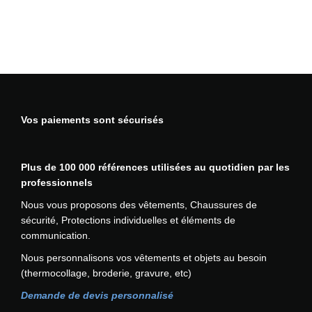
a
n
d
e
s
h
a
Vos paiements sont sécurisés
u
t
e
Plus de 100 000 références utilisées au quotidien par les
v
professionnels
i
s
Nous vous proposons des vêtements, Chaussures de
i
sécurité, Protections individuelles et éléments de
b
communication.
i
Nous personnalisons vos vêtements et objets au besoin
l
(thermocollage, broderie, gravure, etc)
i
t
Demande de devis personnalisé
é