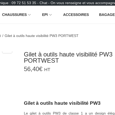
nique : 09 72 51 53 35 - Chat - On vous renseigne et vous accompagne
CHAUSSURES
EPI
ACCESSOIRES
BAGAGE
é
/
Gilet à outils haute visibilité PW3 PORTWEST
Gilet à outils haute visibilité PW3
PORTWEST
56,40
€
HT
Gilet à outils haute visibilité PW3
Le gilet à outils PW3 de classe 1 a un design élég