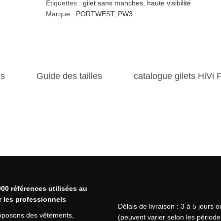
t
Étiquettes :
gilet sans manches
,
haute visibilité
i
Marque :
PORTWEST
,
PW3
t
é
d
e
G
es
Guide des tailles
catalogue gilets Hi
i
l
e
t
à
o
u
t
i
l
s
00 références utilisées au
h
r les professionnels
Délais de livraison : 3 à 5 jours 
a
oposons des vêtements,
(peuvent varier selon les période
u