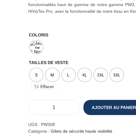
fonctionnalités haut de gamme de notre gamme PW3, 
HiVisTex Pro, avec la fonctionnalité de notre tissu en Kin
COLORIS
TAILLES DE VESTE
S
M
L
XL
2XL
3XL
Effacer
AJOUTER AU PANIER
q
u
a
UGS :
PW308
n
Catégorie :
Gilets de sécurité haute visibilité