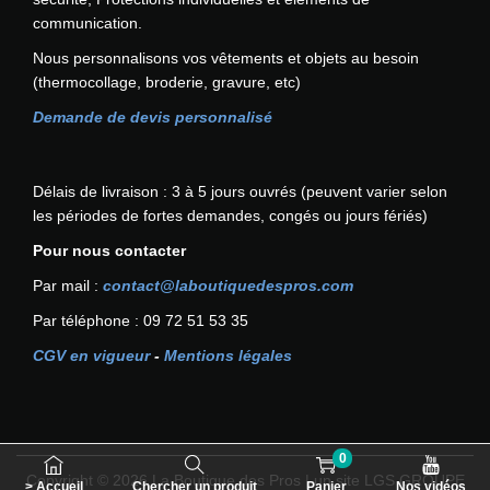
d
communication.
e
Nous personnalisons vos vêtements et objets au besoin
D
(thermocollage, broderie, gravure, etc)
X
4
Demande de devis personnalisé
P
O
R
Délais de livraison : 3 à 5 jours ouvrés (peuvent varier selon
T
les périodes de fortes demandes, congés ou jours fériés)
W
Pour nous contacter
E
S
Par mail :
contact@laboutiquedespros.com
T
Par téléphone : 09 72 51 53 35
CGV en vigueur
-
Mentions légales
0
Copyright © 2026
La Boutique des Pros
| un site LGS GROUPE
> Accueil
Chercher un produit
Panier
Nos vidéos