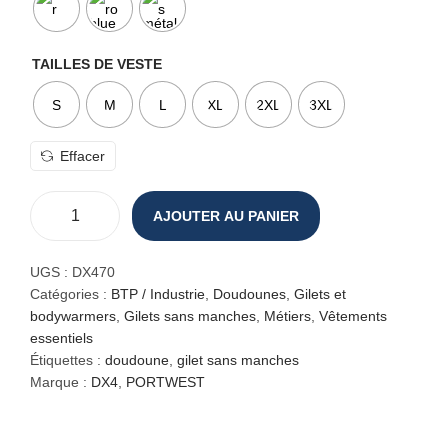
TAILLES DE VESTE
S
M
L
XL
2XL
3XL
Effacer
AJOUTER AU PANIER
q
u
a
UGS :
DX470
n
Catégories :
BTP / Industrie
,
Doudounes
,
Gilets et
t
bodywarmers
,
Gilets sans manches
,
Métiers
,
Vêtements
i
essentiels
t
Étiquettes :
doudoune
,
gilet sans manches
é
Marque :
DX4
,
PORTWEST
d
e
G