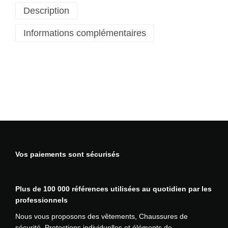
Description
i
l
Informations complémentaires
e
t
s
a
n
s
m
a
n
c
h
Vos paiements sont sécurisés
e
s
h
Plus de 100 000 références utilisées au quotidien par les
y
professionnels
b
r
Nous vous proposons des vêtements, Chaussures de
i
sécurité, Protections individuelles et éléments de