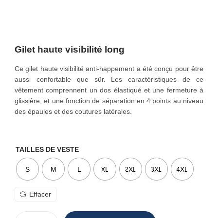
o
n
Gilet haute visibilité long
Ce gilet haute visibilité anti-happement a été conçu pour être
aussi confortable que sûr. Les caractéristiques de ce
vêtement comprennent un dos élastiqué et une fermeture à
glissière, et une fonction de séparation en 4 points au niveau
des épaules et des coutures latérales.
TAILLES DE VESTE
S
M
L
XL
2XL
3XL
4XL
Effacer