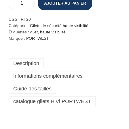
AJOUTER AU PANIER
q
u
a
UGS :
RT20
n
Catégorie :
Gilets de sécurité haute visibilité
t
Étiquettes :
gilet
,
haute visibilité
i
Marque :
PORTWEST
t
é
d
Description
e
G
Informations complémentaires
i
l
Guide des tailles
e
t
catalogue gilets HiVi PORTWEST
h
a
u
t
e