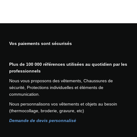
-
v
i
s
i
b
Vos paiements sont sécurisés
i
l
i
Plus de 100 000 références utilisées au quotidien par les
t
professionnels
é
l
Nous vous proposons des vêtements, Chaussures de
o
sécurité, Protections individuelles et éléments de
n
communication.
g
Nous personnalisons vos vêtements et objets au besoin
R
(thermocollage, broderie, gravure, etc)
I
S
Demande de devis personnalisé
P
O