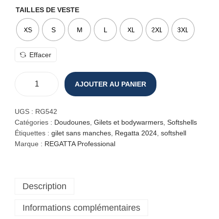
TAILLES DE VESTE
XS
S
M
L
XL
2XL
3XL
Effacer
AJOUTER AU PANIER
q
u
a
UGS :
RG542
n
Catégories :
Doudounes
,
Gilets et bodywarmers
,
Softshells
t
Étiquettes :
gilet sans manches
,
Regatta 2024
,
softshell
i
Marque :
REGATTA Professional
t
é
d
Description
e
G
Informations complémentaires
i
l