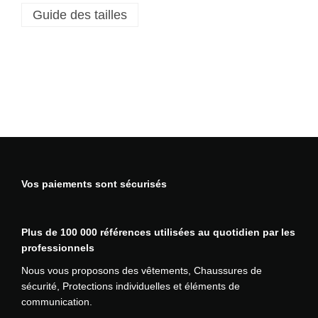
Guide des tailles
e
t
s
a
n
s
m
a
n
c
h
Vos paiements sont sécurisés
e
s
h
Plus de 100 000 références utilisées au quotidien par les
y
professionnels
b
r
Nous vous proposons des vêtements, Chaussures de
i
sécurité, Protections individuelles et éléments de
d
communication.
e