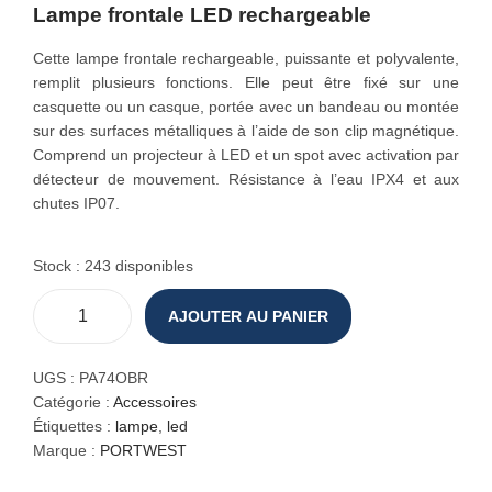
Lampe frontale LED rechargeable
o
n
Cette lampe frontale rechargeable, puissante et polyvalente,
remplit plusieurs fonctions. Elle peut être fixé sur une
casquette ou un casque, portée avec un bandeau ou montée
sur des surfaces métalliques à l’aide de son clip magnétique.
Comprend un projecteur à LED et un spot avec activation par
détecteur de mouvement. Résistance à l’eau IPX4 et aux
chutes IP07.
Stock : 243 disponibles
AJOUTER AU PANIER
q
u
a
UGS :
PA74OBR
n
Catégorie :
Accessoires
t
Étiquettes :
lampe
,
led
i
Marque :
PORTWEST
t