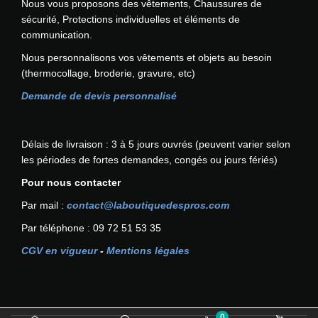
Nous vous proposons des vêtements, Chaussures de
c
sécurité, Protections individuelles et éléments de
h
communication.
a
Nous personnalisons vos vêtements et objets au besoin
r
(thermocollage, broderie, gravure, etc)
g
e
Demande de devis personnalisé
a
b
l
Délais de livraison : 3 à 5 jours ouvrés (peuvent varier selon
e
les périodes de fortes demandes, congés ou jours fériés)
p
Pour nous contacter
a
r
Par mail :
contact@laboutiquedespros.com
U
Par téléphone : 09 72 51 53 35
S
B
CGV en vigueur
-
Mentions légales
P
O
R
T
0