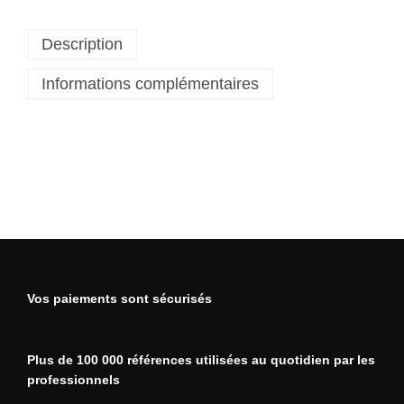
é
d
Description
e
L
Informations complémentaires
a
m
p
e
f
r
o
n
t
a
l
Vos paiements sont sécurisés
e
L
E
Plus de 100 000 références utilisées au quotidien par les
D
professionnels
r
e