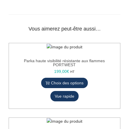
l
o
n
d
Vous aimerez peut-être aussi…
e
p
l
u
i
Parka haute visibilité résistante aux flammes
e
PORTWEST
m
C
199,00
€
HT
u
e
l
Choix des options
p
t
r
i
Vue rapide
o
r
d
i
u
s
i
q
t
u
a