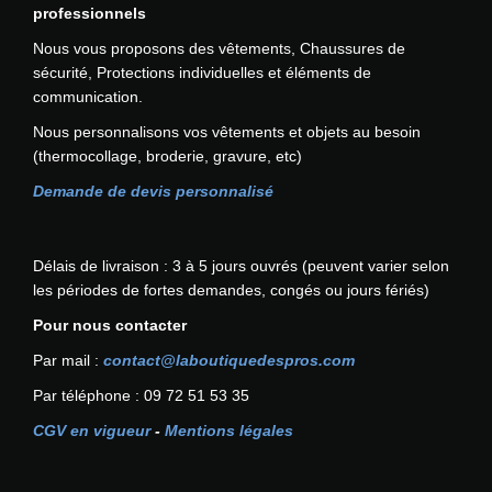
L
professionnels
v
e
a
Nous vous proposons des vêtements, Chaussures de
s
r
sécurité, Protections individuelles et éléments de
o
i
communication.
p
a
Nous personnalisons vos vêtements et objets au besoin
t
t
(thermocollage, broderie, gravure, etc)
i
i
o
o
Demande de devis personnalisé
n
n
s
s
p
.
Délais de livraison : 3 à 5 jours ouvrés (peuvent varier selon
e
L
les périodes de fortes demandes, congés ou jours fériés)
u
e
Pour nous contacter
v
s
e
o
Par mail :
contact@laboutiquedespros.com
n
p
Par téléphone : 09 72 51 53 35
t
t
ê
i
CGV en vigueur
-
Mentions légales
t
o
r
n