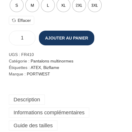
S
M
L
XL
2XL
3XL
Effacer
AJOUTER AU PANIER
q
u
a
UGS :
FR410
n
Catégorie :
Pantalons multinormes
t
Étiquettes :
ATEX
,
Bizflame
i
Marque :
PORTWEST
t
é
d
Description
e
P
Informations complémentaires
a
n
Guide des tailles
t
a