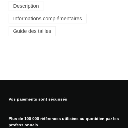
Description
e
P
Informations complémentaires
a
n
Guide des tailles
t
a
l
o
n
H
o
l
s
t
e
Vos paiements sont sécurisés
r
W
X
Plus de 100 000 références utilisées au quotidien par les
3
professionnels
P