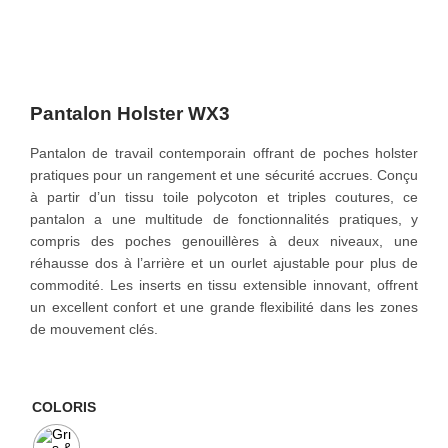
r
r
o
i
i
n
x
x
i
a
n
c
Pantalon Holster WX3
i
t
t
u
Pantalon de travail contemporain offrant de poches holster
i
e
pratiques pour un rangement et une sécurité accrues. Conçu
a
l
à partir d’un tissu toile polycoton et triples coutures, ce
l
e
pantalon a une multitude de fonctionnalités pratiques, y
é
s
compris des poches genouillères à deux niveaux, une
t
t
réhausse dos à l’arrière et un ourlet ajustable pour plus de
a
commodité. Les inserts en tissu extensible innovant, offrent
i
:
un excellent confort et une grande flexibilité dans les zones
t
5
de mouvement clés.
3
:
,
5
0
5
0
COLORIS
,
€