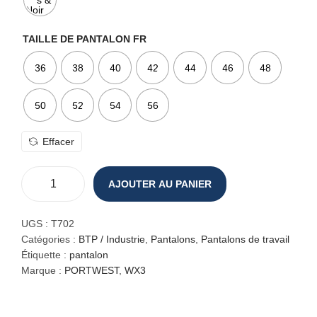
8
.
7
€
TAILLE DE PANTALON FR
.
36
38
40
42
44
46
48
50
52
54
56
Effacer
AJOUTER AU PANIER
q
u
a
UGS :
T702
n
Catégories :
BTP / Industrie
,
Pantalons
,
Pantalons de travail
t
Étiquette :
pantalon
i
Marque :
PORTWEST
,
WX3
t
é
d