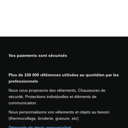
o
n
M
o
d
a
f
l
Vos paiements sont sécurisés
a
m
e
Plus de 100 000 références utilisées au quotidien par les
R
professionnels
I
S
Nous vous proposons des vêtements, Chaussures de
P
sécurité, Protections individuelles et éléments de
O
communication.
R
Nous personnalisons vos vêtements et objets au besoin
T
(thermocollage, broderie, gravure, etc)
W
E
Demande de devis personnalisé