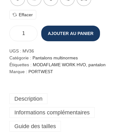
Effacer
AJOUTER AU PANIER
q
u
a
UGS :
MV36
n
Catégorie :
Pantalons multinormes
t
Étiquettes :
MODAFLAME WORK HVO
,
pantalon
i
Marque :
PORTWEST
t
é
d
Description
e
P
Informations complémentaires
a
n
Guide des tailles
t
a
l