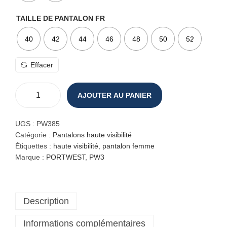
TAILLE DE PANTALON FR
40
42
44
46
48
50
52
Effacer
AJOUTER AU PANIER
q
u
a
UGS :
PW385
n
Catégorie :
Pantalons haute visibilité
t
Étiquettes :
haute visibilité
,
pantalon femme
i
Marque :
PORTWEST
,
PW3
t
é
d
Description
e
P
Informations complémentaires
a