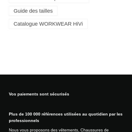
n
Guide des tailles
t
a
Catalogue WORKWEAR HiVi
l
o
n
s
t
r
e
t
c
h
H
Vos paiements sont sécurisés
a
u
t
Plus de 100 000 références utilisées au quotidien par les
e
professionnels
V
i
Nous vous proposons des vêtements, Chaussures de