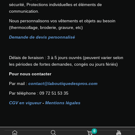
s
sécurité, Protections individuelles et éléments de
i
communication.
b
Nous personnalisons vos vêtements et objets au besoin
i
(thermocollage, broderie, gravure, etc)
l
i
Demande de devis personnalisé
t
é
F
Délais de livraison : 3 à 5 jours ouvrés (peuvent varier selon
e
les périodes de fortes demandes, congés ou jours fériés)
m
Pour nous contacter
m
e
Par mail :
contact@laboutiquedespros.com
P
Par téléphone : 09 72 51 53 35
W
3
CGV en vigueur
-
Mentions légales
P
O
R
T
0
W