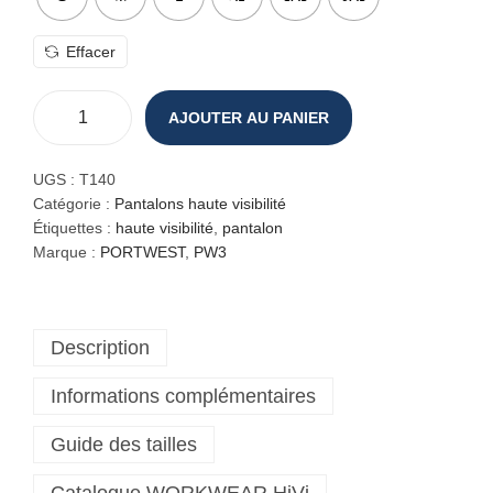
Effacer
AJOUTER AU PANIER
q
u
a
UGS :
T140
n
Catégorie :
Pantalons haute visibilité
t
Étiquettes :
haute visibilité
,
pantalon
i
Marque :
PORTWEST
,
PW3
t
é
d
Description
e
P
Informations complémentaires
a
n
Guide des tailles
t
a
l