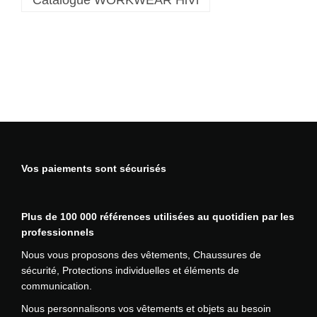
Catalogue WORKWEAR HiVi
o
n
s
t
r
e
t
c
h
h
Vos paiements sont sécurisés
a
u
t
Plus de 100 000 références utilisées au quotidien par les
e
professionnels
v
i
Nous vous proposons des vêtements, Chaussures de
s
sécurité, Protections individuelles et éléments de
i
communication.
b
Nous personnalisons vos vêtements et objets au besoin
i