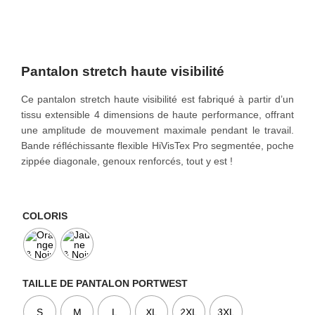
o
n
Pantalon stretch haute visibilité
Ce pantalon stretch haute visibilité est fabriqué à partir d’un
tissu extensible 4 dimensions de haute performance, offrant
une amplitude de mouvement maximale pendant le travail.
Bande réfléchissante flexible HiVisTex Pro segmentée, poche
zippée diagonale, genoux renforcés, tout y est !
COLORIS
TAILLE DE PANTALON PORTWEST
S
M
L
XL
2XL
3XL