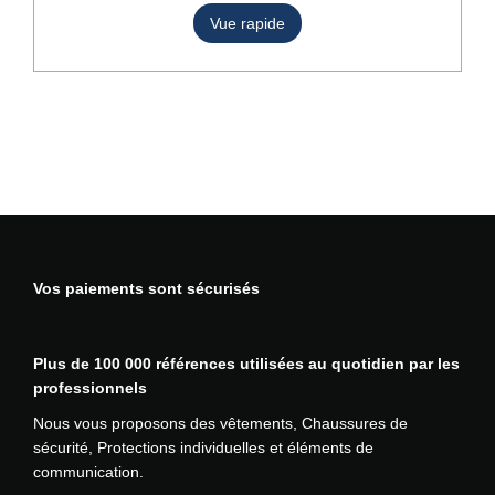
S
e
Vue rapide
o
C
u
d
U
r
u
T
s
i
I
v
t
a
a
r
p
i
l
a
u
t
s
i
i
Vos paiements sont sécurisés
o
e
n
u
s
r
.
Plus de 100 000 références utilisées au quotidien par les
s
L
professionnels
v
e
a
Nous vous proposons des vêtements, Chaussures de
s
r
sécurité, Protections individuelles et éléments de
o
i
communication.
p
a