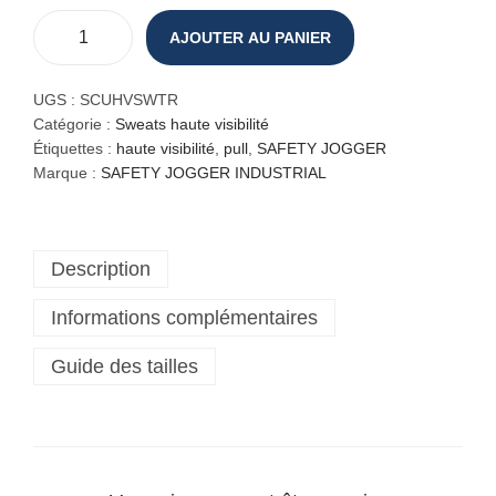
AJOUTER AU PANIER
q
u
a
UGS :
SCUHVSWTR
n
Catégorie :
Sweats haute visibilité
t
Étiquettes :
haute visibilité
,
pull
,
SAFETY JOGGER
i
Marque :
SAFETY JOGGER INDUSTRIAL
t
é
d
Description
e
P
Informations complémentaires
u
l
Guide des tailles
l
h
a
u
t
e