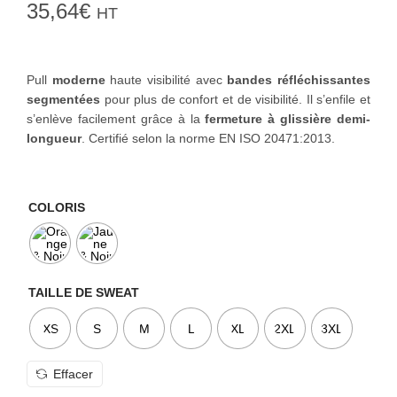
35,64
€
HT
o
n
Pull
moderne
haute visibilité avec
bandes réfléchissantes
segmentées
pour plus de confort et de visibilité. Il s’enfile et
s’enlève facilement grâce à la
fermeture à glissière demi-
longueur
. Certifié selon la norme EN ISO 20471:2013.
COLORIS
TAILLE DE SWEAT
XS
S
M
L
XL
2XL
3XL
Effacer