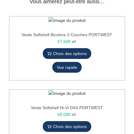
Vous aimerez peut-être aussi…
v
i
s
i
b
Veste Softshell Bicolore 3 Couches PORTWEST
i
C
57,60
€
HT
l
e
i
Choix des options
p
t
r
é
Vue rapide
o
z
d
i
u
p
i
p
t
é
a
3
p
Veste Softshell Hi-Vi DX4 PORTWEST
0
l
C
68,00
€
HT
0
u
e
G
Choix des options
s
p
r
i
r