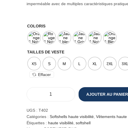
imperméable avec de multiples caractéristiques pratique
COLORIS
TAILLES DE VESTE
XS
S
M
L
XL
2XL
3X
Effacer
AJOUTER AU PANIER
q
u
a
UGS :
T402
n
Catégories :
Softshells haute visibilité
,
Vêtements haute vi
t
Étiquettes :
haute visibilité
,
softshell