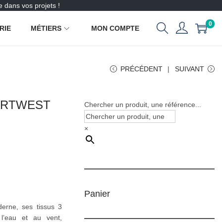
 dans vos projets !
0
RIE
MÉTIERS
MON COMPTE
PRÉCÉDENT
SUIVANT
 PORTWEST
Chercher un produit, une référence...
×
Panier
erne, ses tissus 3
 l’eau et au vent,