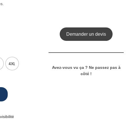
s.
Demander un devis
L
4XL
Avez-vous vu ça ? Ne passez pas à
côté !
sibilité