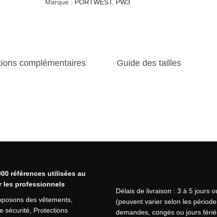
i
Marque :
PORTWEST
,
PW3
t
é
d
e
S
tions complémentaires
Guide des tailles
o
f
t
s
h
e
l
l
H
a
u
00 références utilisées au
t
r les professionnels
Délais de livraison : 3 à 5 jours 
e
oposons des vêtements,
(peuvent varier selon les période
V
 sécurité, Protections
demandes, congés ou jours férié
i