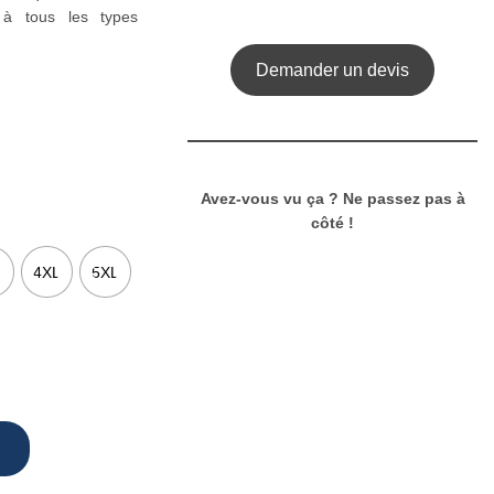
 à tous les types
Demander un devis
Avez-vous vu ça ? Ne passez pas à
côté !
L
4XL
5XL