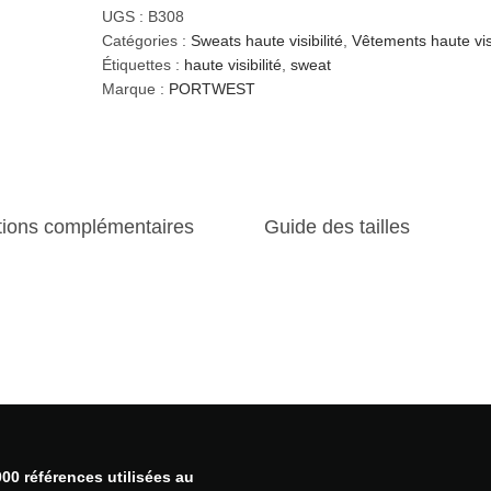
a
UGS :
B308
n
Catégories :
Sweats haute visibilité
,
Vêtements haute visi
t
Étiquettes :
haute visibilité
,
sweat
i
Marque :
PORTWEST
t
é
d
e
S
tions complémentaires
Guide des tailles
w
e
a
t
H
a
u
t
e
V
i
00 références utilisées au