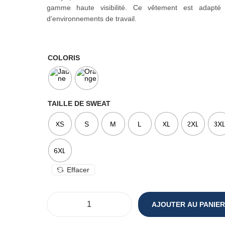
gamme haute visibilité. Ce vêtement est adapté
d’environnements de travail.
COLORIS
TAILLE DE SWEAT
XS
S
M
L
XL
2XL
3X
6XL
Effacer
AJOUTER AU PANIER
q
u