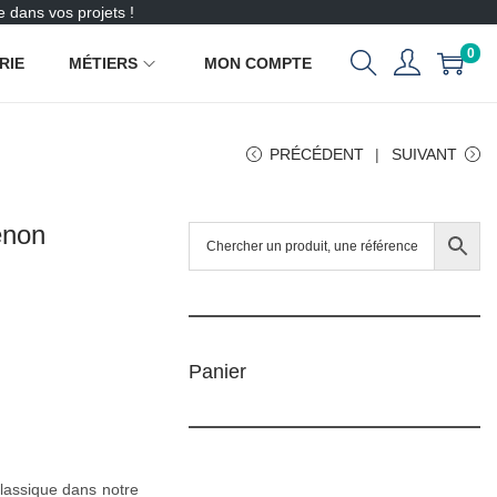
 dans vos projets !
0
RIE
MÉTIERS
MON COMPTE
PRÉCÉDENT
SUIVANT
enon
Panier
classique dans notre