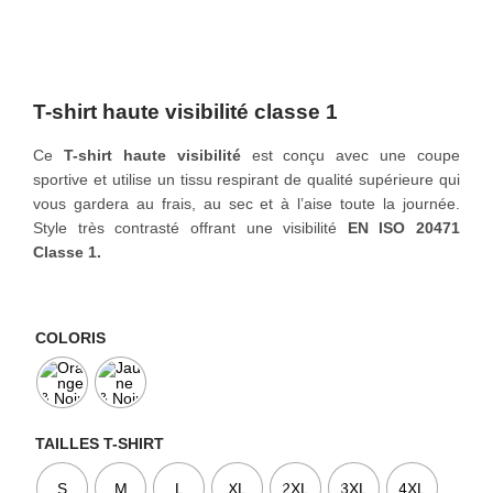
o
n
T-shirt haute visibilité classe 1
Ce
T-shirt haute visibilité
est conçu avec une coupe
sportive et utilise un tissu respirant de qualité supérieure qui
vous gardera au frais, au sec et à l’aise toute la journée.
Style très contrasté offrant une visibilité
EN ISO 20471
Classe 1.
COLORIS
TAILLES T-SHIRT
S
M
L
XL
2XL
3XL
4XL