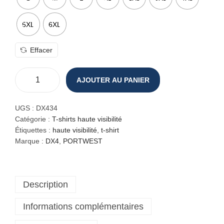
5XL
6XL
Effacer
AJOUTER AU PANIER
q
u
a
UGS :
DX434
n
Catégorie :
T-shirts haute visibilité
t
Étiquettes :
haute visibilité
,
t-shirt
i
Marque :
DX4
,
PORTWEST
t
é
d
Description
e
T
Informations complémentaires
-
s