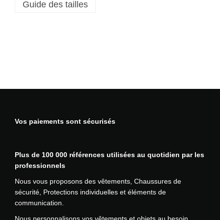
Guide des tailles
h
i
r
t
D
X
4
h
a
u
t
Vos paiements sont sécurisés
e
v
i
Plus de 100 000 références utilisées au quotidien par les
s
professionnels
i
b
Nous vous proposons des vêtements, Chaussures de
i
sécurité, Protections individuelles et éléments de
l
communication.
i
Nous personnalisons vos vêtements et objets au besoin
t