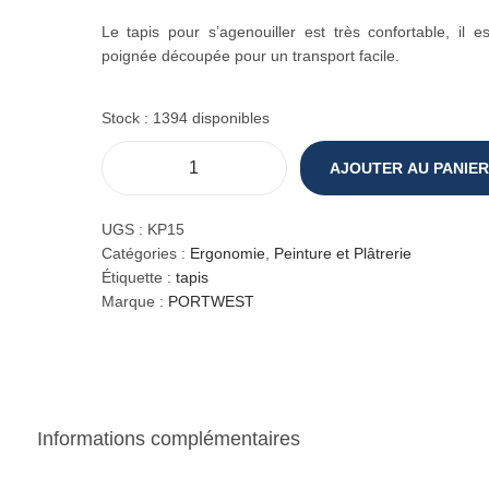
Le tapis pour s’agenouiller est très confortable, il 
poignée découpée pour un transport facile.
Stock : 1394 disponibles
AJOUTER AU PANIER
q
u
a
UGS :
KP15
n
Catégories :
Ergonomie
,
Peinture et Plâtrerie
t
Étiquette :
tapis
i
Marque :
PORTWEST
t
é
d
e
T
Informations complémentaires
a
p