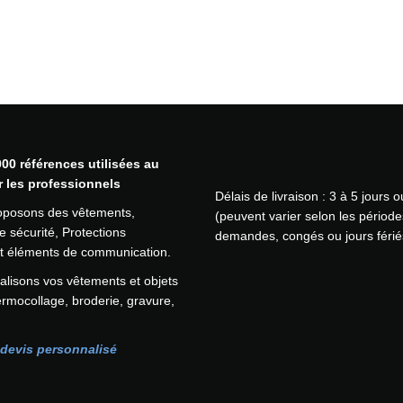
i
s
p
o
u
r
s
'
a
00 références utilisées au
g
r les professionnels
Délais de livraison : 3 à 5 jours 
e
oposons des vêtements,
(peuvent varier selon les période
n
 sécurité, Protections
demandes, congés ou jours férié
o
 et éléments de communication.
u
i
lisons vos vêtements et objets
l
ermocollage, broderie, gravure,
l
e
devis personnalisé
r
t
o