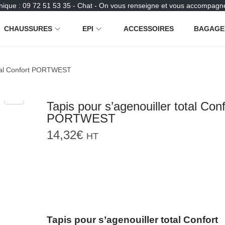
nique : 09 72 51 53 35 - Chat - On vous renseigne et vous accompagne
CHAUSSURES
EPI
ACCESSOIRES
BAGAGE
total Confort PORTWEST
Tapis pour s’agenouiller total Conf
PORTWEST
14,32
€
HT
Tapis pour s’agenouiller total Confort