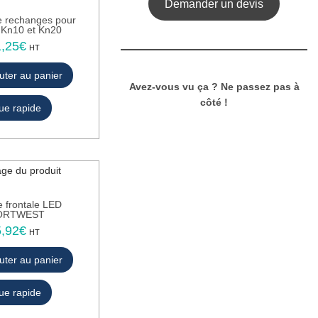
Demander un devis
 rechanges pour
r Kn10 et Kn20
1,25
€
HT
uter au panier
Avez-vous vu ça ? Ne passez pas à
côté !
ue rapide
 frontale LED
ORTWEST
5,92
€
HT
uter au panier
ue rapide