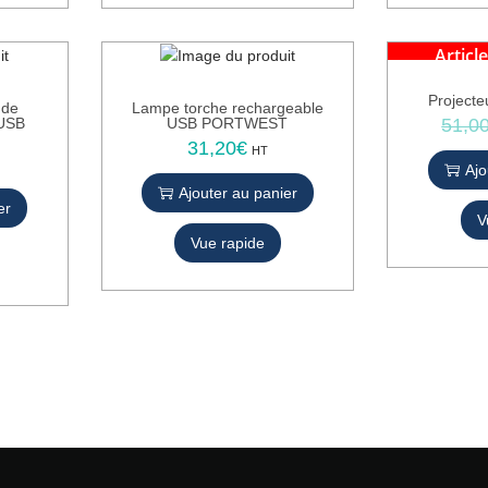
Article
-41%
Projecte
 de
Lampe torche rechargeable
51,0
 USB
USB PORTWEST
31,20
€
HT
Ajo
Ajouter au panier
er
V
Vue rapide