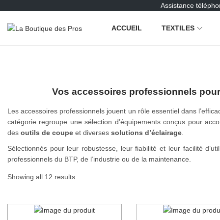
Assistance télépho
ACCUEIL
TEXTILES
P
P
a
a
s
s
s
s
e
e
r
r
Vos accessoires professionnels pour
à
a
l
u
Les accessoires professionnels jouent un rôle essentiel dans l’efficaci
a
c
catégorie regroupe une sélection d’équipements conçus pour accom
n
o
des
outils de coupe
et diverses
solutions d’éclairage
.
a
n
Sélectionnés pour leur robustesse, leur fiabilité et leur facilité d’
v
t
professionnels du BTP, de l’industrie ou de la maintenance.
i
e
g
n
Showing all 12 results
a
u
t
i
o