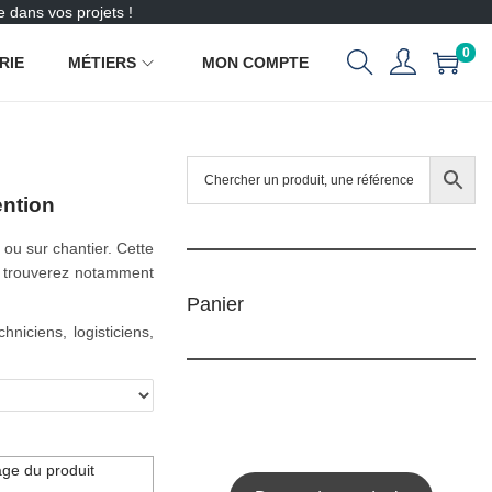
 dans vos projets !
0
RIE
MÉTIERS
MON COMPTE
ention
t ou sur chantier. Cette
y trouverez notamment
Panier
hniciens, logisticiens,