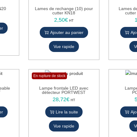
N20
Lames de rechange (10) pour
Lames de
cutter KN18
cutte
2,50
€
HT
er
Ajouter au panier
Ajo
Vue rapide
V
En rupture de stock
eable
Lampe frontale LED avec
Lampe
T
détecteur PORTWEST
P
28,72
€
HT
er
Lire la suite
Ajo
Vue rapide
V