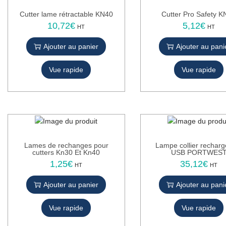
n
Cutter lame rétractable KN40
Cutter Pro Safety K
10,72
€
5,12
€
HT
HT
Ajouter au panier
Ajouter au pani
Vue rapide
Vue rapide
Lames de rechanges pour
Lampe collier recharg
cutters Kn30 Et Kn40
USB PORTWES
1,25
€
35,12
€
HT
HT
Ajouter au panier
Ajouter au pani
Vue rapide
Vue rapide