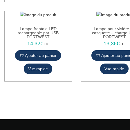
Lampe frontale LED
Lampe pour visière
rechargeable par USB
casquette – charge
PORTWEST
PORTWEST
14,32
€
13,36
€
HT
HT
Ajouter au panier
Ajouter au pani
Vue rapide
Vue rapide