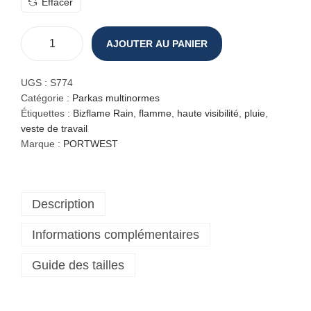
Effacer
AJOUTER AU PANIER
q
u
a
UGS :
S774
n
Catégorie :
Parkas multinormes
t
Étiquettes :
Bizflame Rain
,
flamme
,
haute visibilité
,
pluie
,
i
veste de travail
t
Marque :
PORTWEST
é
d
e
Description
V
e
Informations complémentaires
s
t
Guide des tailles
e
d
e
p