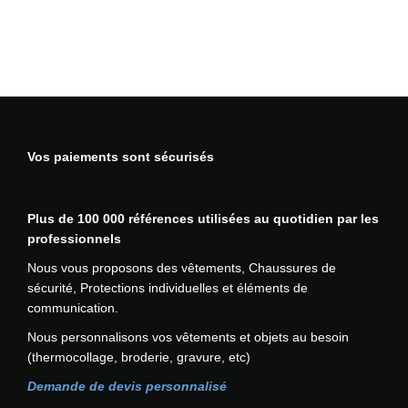
l
u
i
e
m
u
l
Vos paiements sont sécurisés
t
i
r
Plus de 100 000 références utilisées au quotidien par les
i
professionnels
s
q
Nous vous proposons des vêtements, Chaussures de
u
sécurité, Protections individuelles et éléments de
e
communication.
s
Nous personnalisons vos vêtements et objets au besoin
B
(thermocollage, broderie, gravure, etc)
i
z
Demande de devis personnalisé
f