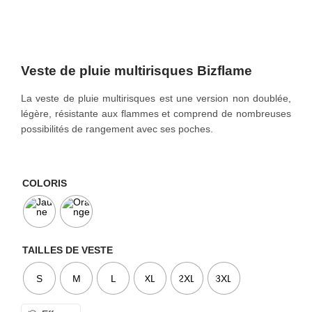
o
n
Veste de pluie multirisques Bizflame
La veste de pluie multirisques est une version non doublée,
légère, résistante aux flammes et comprend de nombreuses
possibilités de rangement avec ses poches.
COLORIS
TAILLES DE VESTE
S
M
L
XL
2XL
3XL