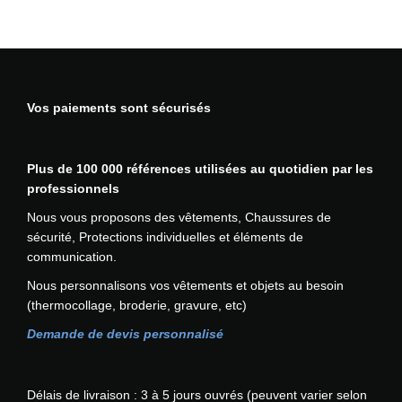
d
e
u
r
e
Vos paiements sont sécurisés
n
c
u
Plus de 100 000 références utilisées au quotidien par les
i
professionnels
r
P
Nous vous proposons des vêtements, Chaussures de
O
sécurité, Protections individuelles et éléments de
R
communication.
T
Nous personnalisons vos vêtements et objets au besoin
W
(thermocollage, broderie, gravure, etc)
E
S
Demande de devis personnalisé
T
Délais de livraison : 3 à 5 jours ouvrés (peuvent varier selon