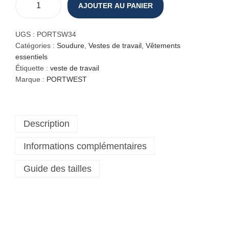
AJOUTER AU PANIER
q
u
a
UGS :
PORTSW34
n
Catégories :
Soudure
,
Vestes de travail
,
Vêtements
t
essentiels
i
Étiquette :
veste de travail
t
Marque :
PORTWEST
é
d
e
Description
V
e
Informations complémentaires
s
t
Guide des tailles
e
d
e
s
o
u