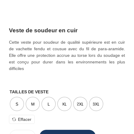
o
n
Veste de soudeur en cuir
Cette veste pour soudeur de qualité supérieure est en cuir
de vachette fendu et cousue avec du fil de para-aramide.
Elle offre une protection accrue au torse lors du soudage et
est conçu pour durer dans les environnements les plus
difficiles
TAILLES DE VESTE
S
M
L
XL
2XL
3XL
Effacer