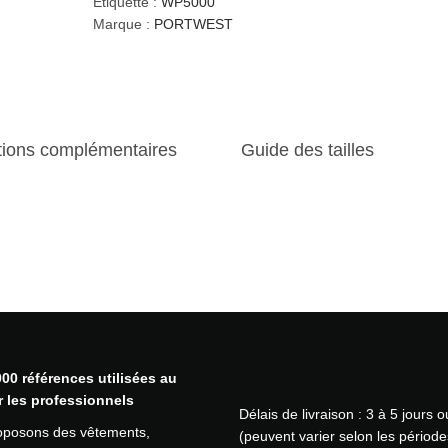
Étiquette :
WP5000
i
Marque :
PORTWEST
t
é
d
e
V
tions complémentaires
Guide des tailles
e
s
t
e
d
'
h
i
v
e
r
00 références utilisées au
i
r les professionnels
Délais de livraison : 3 à 5 jours 
m
oposons des vêtements,
(peuvent varier selon les période
p