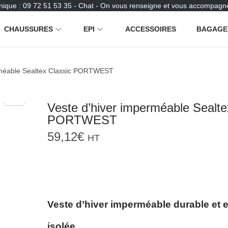
nique : 09 72 51 53 35 - Chat - On vous renseigne et vous accompagne
CHAUSSURES
EPI
ACCESSOIRES
BAGAGE
rméable Sealtex Classic PORTWEST
Veste d’hiver imperméable Sealte
PORTWEST
59,12
€
HT
Veste d’hiver imperméable durable et 
isolée