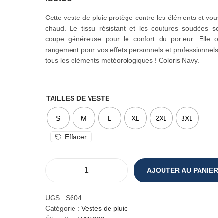
Cette veste de pluie protège contre les éléments et vo
chaud. Le tissu résistant et les coutures soudées s
coupe généreuse pour le confort du porteur. Elle 
rangement pour vos effets personnels et professionnel
tous les éléments météorologiques ! Coloris Navy.
TAILLES DE VESTE
S
M
L
XL
2XL
3XL
Effacer
AJOUTER AU PANIER
q
u
a
UGS :
S604
n
Catégorie :
Vestes de pluie
t