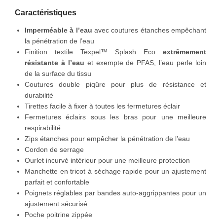
a
Caractéristiques
n
t
Imperméable à l’eau
avec coutures étanches empêchant
e
la pénétration de l’eau
P
Finition textile Texpel™ Splash Eco
extrêmement
W
résistante à l’eau
et exempte de PFAS, l’eau perle loin
3
de la surface du tissu
P
Coutures double piqûre pour plus de résistance et
O
durabilité
R
Tirettes facile à fixer à toutes les fermetures éclair
T
Fermetures éclairs sous les bras pour une meilleure
W
respirabilité
E
Zips étanches pour empêcher la pénétration de l’eau
S
Cordon de serrage
T
Ourlet incurvé intérieur pour une meilleure protection
Manchette en tricot à séchage rapide pour un ajustement
parfait et confortable
Poignets réglables par bandes auto-aggrippantes pour un
ajustement sécurisé
Poche poitrine zippée