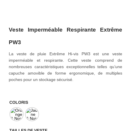
o
n
Veste Imperméable Respirante Extrême
PW3
La veste de pluie Extrême Hi-vis PW3 est une veste
imperméable et respirante. Cette veste comprend de
nombreuses caractéristiques exceptionnelles telles qu’une
capuche amovible de forme ergonomique, de multiples
poches pour un stockage sécurisé.
COLORIS
TAILLES DE VESTE