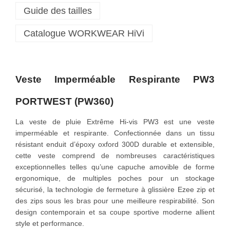
Guide des tailles
e
I
Catalogue WORKWEAR HiVi
m
p
e
r
m
Veste Imperméable Respirante PW3
é
PORTWEST (PW360)
a
b
La veste de pluie Extrême Hi-vis PW3 est une veste
l
imperméable et respirante. Confectionnée dans un tissu
e
résistant enduit d’époxy oxford 300D durable et extensible,
e
cette veste comprend de nombreuses caractéristiques
t
exceptionnelles telles qu’une capuche amovible de forme
r
ergonomique, de multiples poches pour un stockage
e
sécurisé, la technologie de fermeture à glissière Ezee zip et
s
des zips sous les bras pour une meilleure respirabilité. Son
p
design contemporain et sa coupe sportive moderne allient
i
style et performance.
r