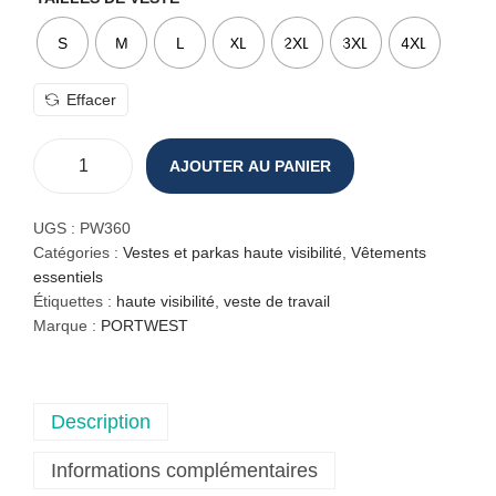
S
M
L
XL
2XL
3XL
4XL
Effacer
AJOUTER AU PANIER
q
u
a
UGS :
PW360
n
Catégories :
Vestes et parkas haute visibilité
,
Vêtements
t
essentiels
i
Étiquettes :
haute visibilité
,
veste de travail
t
Marque :
PORTWEST
é
d
e
Description
V
e
Informations complémentaires
s
t