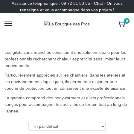
Assistance téléphonique : 09 72 51 53 35 - Chat - On vous
renseigne et vous accompagne dans vos projets !
0
P
P
a
a
s
s
s
s
Les gilets sans manches constituent une solution idéale pour les
e
e
professionnels recherchant chaleur et praticité sans limiter leurs
r
r
mouvements.
à
a
l
u
Particulièrement appréciés sur les chantiers, dans les ateliers et
a
c
les environnements logistiques, ils permettent d’ajouter une
n
o
couche de protection tout en conservant une excellente aisance.
a
n
La gamme comprend des bodywarmers et gilets professionnels
v
t
conçus pour accompagner les activités de terrain tout au long de
i
e
l’année.
g
n
a
u
t
i