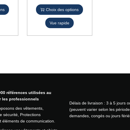
c
e
u
ons
Choix des options
p
r
r
i
Vue rapide
o
t
d
é
u
M
i
o
t
n
a
t
p
a
l
n
u
a
s
S
i
3
00 références utilisées au
e
P
r les professionnels
u
O
Délais de livraison : 3 à 5 jours 
r
oposons des vêtements,
R
(peuvent varier selon les période
s
 sécurité, Protections
T
demandes, congés ou jours férié
v
 et éléments de communication.
W
a
E