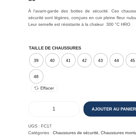
À l’avant-garde des bottes de sécurité. Ces chaus
sécurité sont légères, conçues en cuir pleine fleur nubu
Leur semelle est résistante à la chaleur 300 °C HRO.
TAILLE DE CHAUSSURES
39
40
41
42
43
44
45
48
Effacer
AJOUTER AU PANIER
q
u
a
UGS :
FC17
n
Catégories :
Chaussures de sécurité
,
Chaussures mont