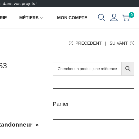
 dans vos projets !
0
RIE
MÉTIERS
MON COMPTE
PRÉCÉDENT
SUIVANT
S3
Panier
Randonneur »