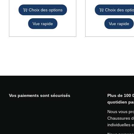
e
e
Choix des options
Choix des opti
p
p
r
r
Vue rapide
o
Vue rapide
o
d
d
u
u
i
i
t
t
a
a
p
p
l
l
u
u
s
s
i
i
Vos paiements sont sécurisés
Plus de 100 0
e
e
quotidien pa
u
u
r
r
Nous vous pr
s
s
Chaussures de
v
v
individuelles
a
a