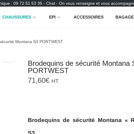
nique : 09 72 51 53 35 - Chat - On vous renseigne et vous accompagne
CHAUSSURES
EPI
ACCESSOIRES
BAGAGE
 sécurité Montana S3 PORTWEST
Brodequins de sécurité Montana 
PORTWEST
71,60
€
HT
Brodequins de sécurité Montana « 
S3