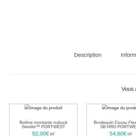
Description
Infor
Vous 
Bottine montante nubuck
Brodequin Cousu Flex
Steelite™ PORTWEST
SB HRO PORTWE
52,00
€
54,80
€
C
C
HT
HT