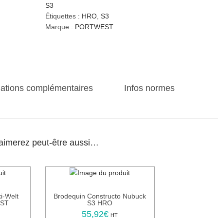
t
S3
i
Étiquettes :
HRO
,
S3
t
Marque :
PORTWEST
é
d
e
B
r
mations complémentaires
Infos normes
o
d
e
q
u
aimerez peut-être aussi…
i
n
s
d
e
i-Welt
Brodequin Constructo Nubuck
s
ST
S3 HRO
é
55,92
€
C
HT